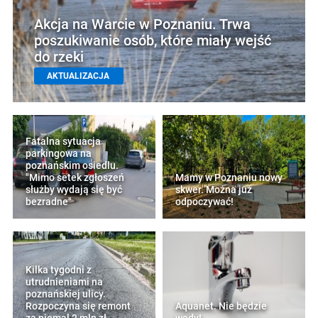
Akcja na Warcie w Poznaniu. Trwa
poszukiwanie osób, które miały wejść
do rzeki
AKTUALIZACJA
Fatalna sytuacja
parkingowa na
poznańskim osiedlu.
"Mimo setek zgłoszeń
Mamy w Poznaniu nowy
służby wydają się być
skwer. Można już
bezradne"
odpoczywać!
Kilka tygodni z
utrudnieniami na
poznańskiej ulicy.
Rozpoczyna się remont
Aquanet. Nie będzie