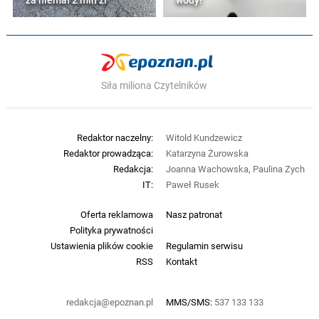
za niemal 2 mln zł
wody!
Siła miliona Czytelników
Redaktor naczelny:
Witold Kundzewicz
Redaktor prowadząca:
Katarzyna Żurowska
Redakcja:
Joanna Wachowska, Paulina Zych
IT:
Paweł Rusek
Oferta reklamowa
Nasz patronat
Polityka prywatności
Ustawienia plików cookie
Regulamin serwisu
RSS
Kontakt
redakcja@epoznan.pl
MMS/SMS:
537 133 133