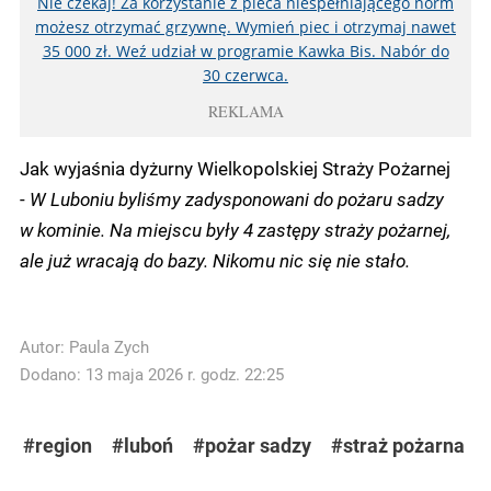
Nie czekaj! Za korzystanie z pieca niespełniającego norm
możesz otrzymać grzywnę. Wymień piec i otrzymaj nawet
35 000 zł. Weź udział w programie Kawka Bis. Nabór do
30 czerwca.
REKLAMA
Jak wyjaśnia dyżurny Wielkopolskiej Straży Pożarnej
-
W Luboniu byliśmy zadysponowani do pożaru sadzy
w kominie. Na miejscu były 4 zastępy straży pożarnej,
ale już wracają do bazy. Nikomu nic się nie stało.
Autor:
Paula Zych
Dodano: 13 maja 2026 r. godz. 22:25
#region
#luboń
#pożar sadzy
#straż pożarna