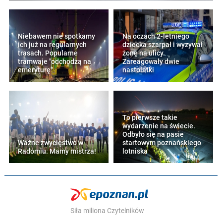
Niebawem nie spotkamy
Na oczach 2-letniego
ich już na regularnych
dziecka szarpał i wyzywał
trasach. Popularne
żonę na ulicy.
tramwaje "odchodzą na
Zareagowały dwie
emeryturę"
nastolatki
To pierwsze takie
wydarzenie na świecie.
Odbyło się na pasie
Ważne zwycięstwo w
startowym poznańskiego
Radomiu. Mamy mistrza!
lotniska
Siła miliona Czytelników