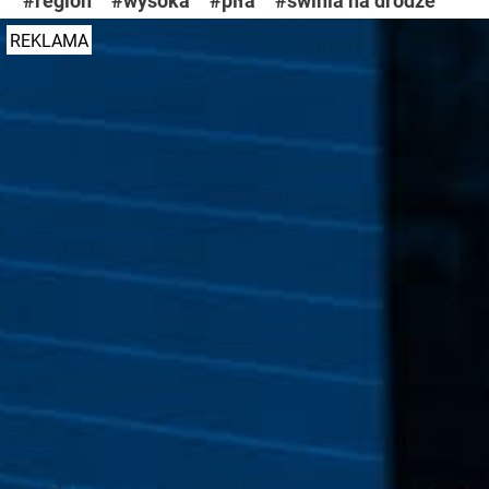
#region
#wysoka
#piła
#świnia na drodze
REKLAMA