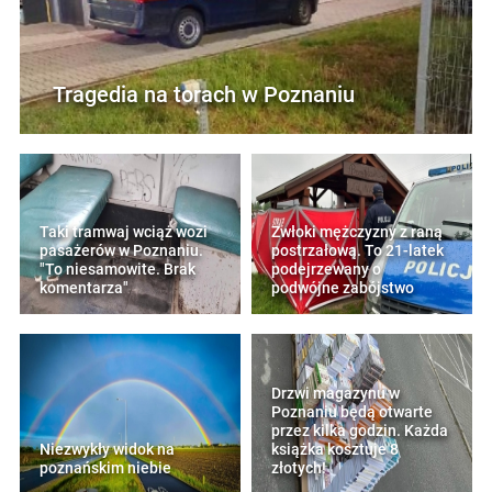
Tragedia na torach w Poznaniu
Taki tramwaj wciąż wozi
Zwłoki mężczyzny z raną
pasażerów w Poznaniu.
postrzałową. To 21-latek
"To niesamowite. Brak
podejrzewany o
komentarza"
podwójne zabójstwo
Drzwi magazynu w
Poznaniu będą otwarte
przez kilka godzin. Każda
Niezwykły widok na
książka kosztuje 8
poznańskim niebie
złotych!