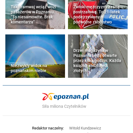
Taki tramwaj wciąż wozi
Zwłoki mężczyzny z raną
pasażerów w Poznaniu.
postrzałową. To 21-latek
"To niesamowite. Brak
podejrzewany o
komentarza"
podwójne zabójstwo
Drzwi magazynu w
Poznaniu będą otwarte
przez kilka godzin. Każda
Niezwykły widok na
książka kosztuje 8
poznańskim niebie
złotych!
Siła miliona Czytelników
Redaktor naczelny:
Witold Kundzewicz