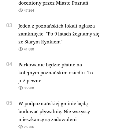
doceniony przez Miasto Poznań
47 264
03
Jeden z poznańskich lokali ogłasza
zamknięcie. "Po 9 latach żegnamy się
ze Starym Rynkiem"
41 880
04
Parkowanie będzie płatne na
kolejnym poznańskim osiedlu. To
już pewne
35 208
05
W podpoznańskiej gminie będą
budować pływalnię. Nie wszyscy
mieszkańcy są zadowoleni
25 706