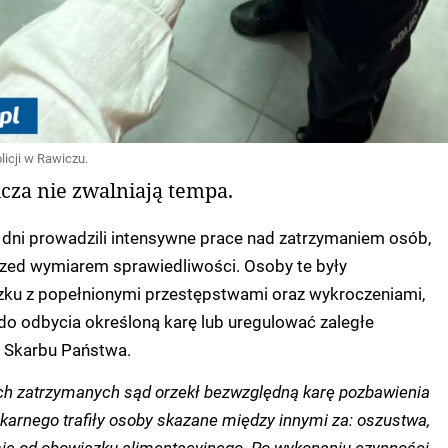
icji w Rawiczu.
icza nie zwalniają tempa.
h dni prowadzili intensywne prace nad zatrzymaniem osób,
rzed wymiarem sprawiedliwości. Osoby te były
ku z popełnionymi przestępstwami oraz wykroczeniami,
 do odbycia określoną karę lub uregulować zaległe
 Skarbu Państwa.
ch zatrzymanych sąd orzekł bezwzględną karę pozbawienia
karnego trafiły osoby skazane między innymi za: oszustwa,
 się od obowiązku alimentacyjnego. Po wykonaniu czynności