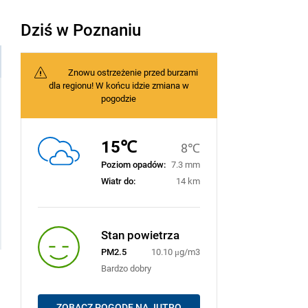
Dziś w Poznaniu
Znowu ostrzeżenie przed burzami
dla regionu! W końcu idzie zmiana w
pogodzie
15℃
8℃
Poziom opadów:
7.3 mm
Wiatr do:
14 km
Stan powietrza
PM2.5
10.10 μg/m3
Bardzo dobry
ZOBACZ POGODĘ NA JUTRO