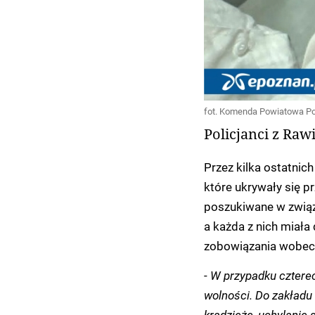
fot. Komenda Powiatowa Pol
Policjanci z Raw
Przez kilka ostatnic
które ukrywały się p
poszukiwane w związ
a każda z nich miała
zobowiązania wobec
-
W przypadku cztere
wolności. Do zakładu 
kradzieże, uchylanie