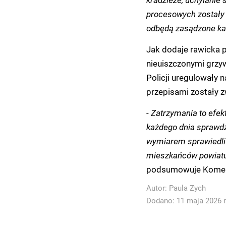
procesowych zostały 
odbędą zasądzone ka
Jak dodaje rawicka p
nieuiszczonymi grzy
Policji uregulowały 
przepisami zostały z
-
Zatrzymania to efek
każdego dnia sprawdz
wymiarem sprawiedli
mieszkańców powiatu
podsumowuje Komend
Autor:
Paula Zych
Dodano: 11 maja 2026 r