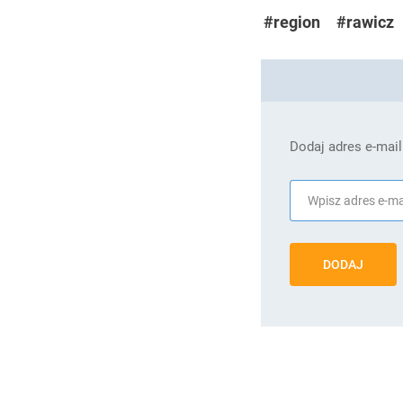
#region
#rawicz
Dodaj adres e-mail
DODAJ