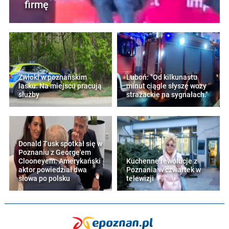
firmę
Zwłoki w poznańskim
Luboń: "Od kilkunastu
lasku. Na miejscu pracują
minut ciągle słyszę wozy
służby
strażackie na sygnałach."
Donald Tusk spotkał się w
Poznaniu z George'em
Clooneyem. Amerykański
Kuchenne rewolucje z
aktor powiedział dwa
Poznania w czwartek w
słowa po polsku
telewizji