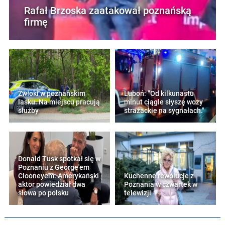
Rafał Brzoska zaatakował poznańską
firmę
Zwłoki w poznańskim
Luboń: "Od kilkunastu
lasku. Na miejscu pracują
minut ciągle słyszę wozy
służby
strażackie na sygnałach."
Donald Tusk spotkał się w
Poznaniu z George'em
Clooneyem. Amerykański
Kuchenne rewolucje z
aktor powiedział dwa
Poznania w czwartek w
słowa po polsku
telewizji