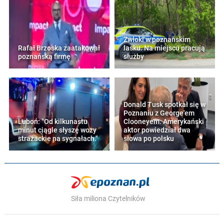
Zwłoki w poznańskim
Rafał Brzoska zaatakował
lasku. Na miejscu pracują
poznańską firmę
służby
Donald Tusk spotkał się w
Poznaniu z George'em
Luboń: "Od kilkunastu
Clooneyem. Amerykański
minut ciągle słyszę wozy
aktor powiedział dwa
strażackie na sygnałach."
słowa po polsku
Siła miliona Czytelników