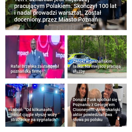
pracującym Polakiem. Skończył 100 lat
i nadal prowadzi warsztat. Został
doceniony przez Miasto Poznań
Zwłoki w poznańskim
Rafał Brzoska zaatakował
lasku. Na miejscu pracują
poznańską firmę
służby
Donald Tusk spotkał się w
Poznaniu z George'em
Luboń: "Od kilkunastu
Clooneyem. Amerykański
minut ciągle słyszę wozy
aktor powiedział dwa
strażackie na sygnałach."
słowa po polsku