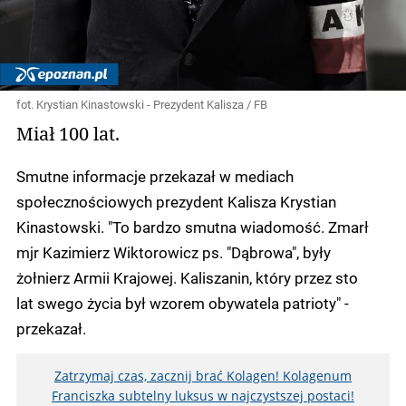
fot. Krystian Kinastowski - Prezydent Kalisza / FB
Miał 100 lat.
Smutne informacje przekazał w mediach
społecznościowych prezydent Kalisza Krystian
Kinastowski. "To bardzo smutna wiadomość. Zmarł
mjr Kazimierz Wiktorowicz ps. "Dąbrowa", były
żołnierz Armii Krajowej. Kaliszanin, który przez sto
lat swego życia był wzorem obywatela patrioty" -
przekazał.
Zatrzymaj czas, zacznij brać Kolagen! Kolagenum
Franciszka subtelny luksus w najczystszej postaci!