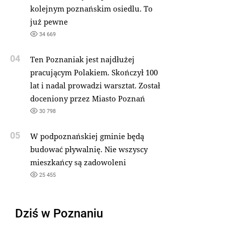
kolejnym poznańskim osiedlu. To
już pewne
34 669
04
Ten Poznaniak jest najdłużej
pracującym Polakiem. Skończył 100
lat i nadal prowadzi warsztat. Został
doceniony przez Miasto Poznań
30 798
05
W podpoznańskiej gminie będą
budować pływalnię. Nie wszyscy
mieszkańcy są zadowoleni
25 455
Dziś w Poznaniu