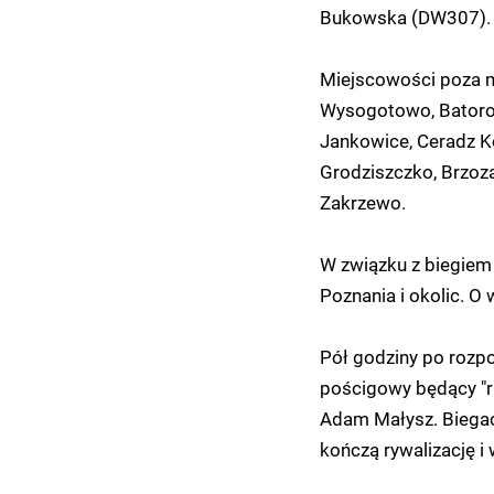
Bukowska (DW307).
Miejscowości poza mi
Wysogotowo, Batorow
Jankowice, Ceradz Ko
Grodziszczko, Brzoza
Zakrzewo.
W związku z biegiem
Poznania i okolic. 
Pół godziny po rozp
pościgowy będący "ru
Adam Małysz. Biegacz
kończą rywalizację i 