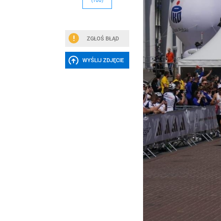
(100)
ZGŁOŚ BŁĄD
WYŚLIJ ZDJĘCIE