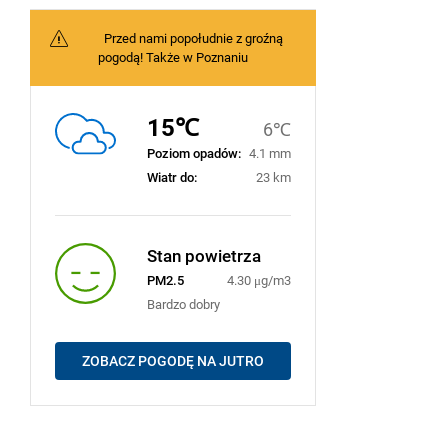
Przed nami popołudnie z groźną
pogodą! Także w Poznaniu
15℃
6℃
Poziom opadów:
4.1 mm
Wiatr do:
23 km
Stan powietrza
PM2.5
4.30 μg/m3
Bardzo dobry
ZOBACZ POGODĘ NA JUTRO