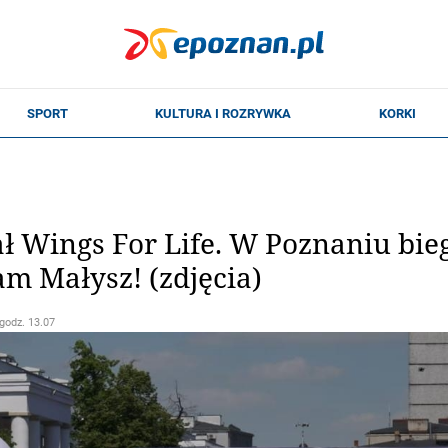
 Wings For Life. W Poznaniu bie
m Małysz! (zdjęcia)
 godz. 13.07