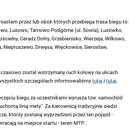
astem przez lub obok których przebiega trasa biegu to:
o, Lusowo, Tarnowo Podgórne (ul. Sowia), Lusówko,
ścielny, Ceradz Dolny, Grzebienisko, Wierzeja, Wilkowo,
, Niepruszewo, Drwęsa, Więckowice, Sierosław,
 czasowo został wstrzymany ruch kołowy na ulicach
O wszystkich szczegółach informowaliśmy
tutaj
i
tutaj.
oczęciu biegu za uczestnikami wyrusza tzw. samochód
chomą linią mety". Za kierownicą tradycyjnie siedzi
e, którzy zostaną wyprzedzeni przez ten pojazd -
wracają na miejsce startu - teren MTP.