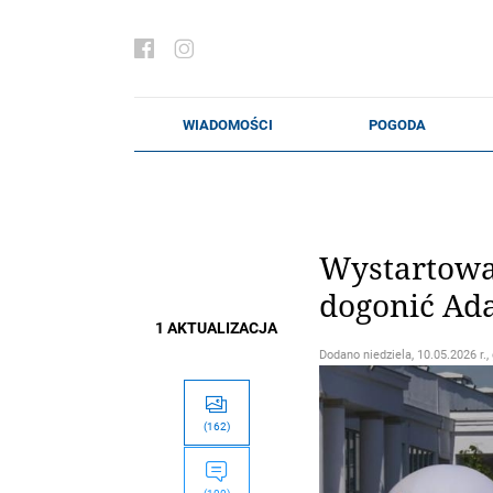
Wystartował
dogonić Ada
1 AKTUALIZACJA
Dodano
niedziela, 10.05.2026 r.,
(162)