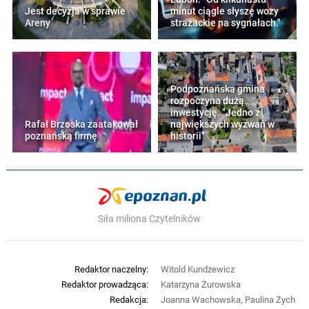
Jest decyzja w sprawie
minut ciągle słyszę wozy
Areny
strażackie na sygnałach."
Podpoznańska gmina
rozpoczyna dużą
inwestycję. "Jedno z
Rafał Brzoska zaatakował
największych wyzwań w
poznańską firmę
historii"
Siła miliona Czytelników
Redaktor naczelny:
Witold Kundzewicz
Redaktor prowadząca:
Katarzyna Żurowska
Redakcja:
Joanna Wachowska, Paulina Zych