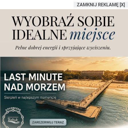
ZAMKNIJ REKLAMĘ [X]
Odzyskano samochody warte
niemal milion złotych. Trop
prowadził do Wielkopolski
Dodano
sobota, 9.05.2026 r., godz. 14.02