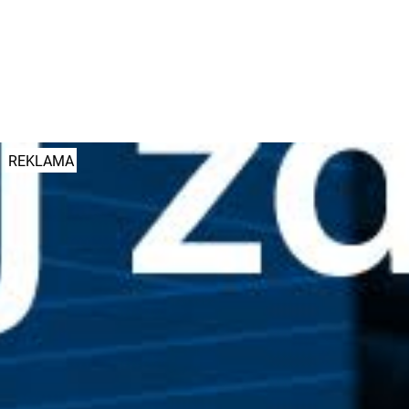
fot. KPP Śrem
#policja
#region
REKLAMA