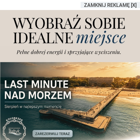
ZAMKNIJ REKLAMĘ [X]
Były zastępca prezydenta
Poznania założył
stowarzyszenie. "Chcemy
łączyć"