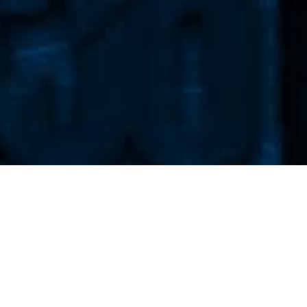
Newsletter
Dodaj adres e-mail aby otrzymywać nasz codzienny
newsletter.