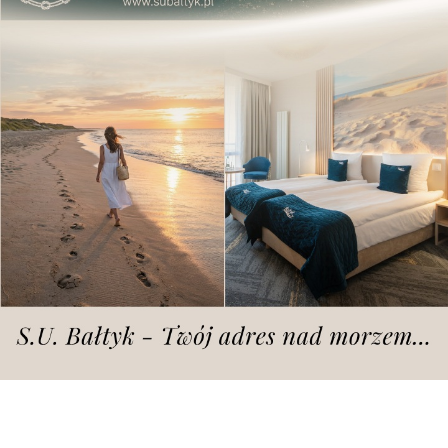
Dodano
sobota, 9.05.2026 r., godz. 12.02
fot. LP
Dziś podano więcej informacji.
Jak już informowaliśmy na epoznan.pl kilka dni
temu, były zastępca prezydenta Poznania Mariusz