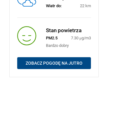
Wiatr do:
22 km
Stan powietrza
PM2.5
7.30 μg/m3
Bardzo dobry
ZOBACZ POGODĘ NA JUTRO