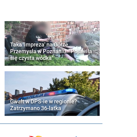
Taka 'impreza' na Górze
Przemysła w Poznaniu. "Pojawiła
się czysta wódka"
Gwałt w DPS-ie w regionie?
Zatrzymano 36-latka