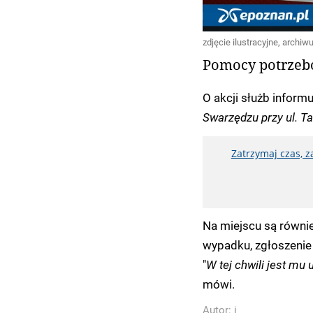
zdjęcie ilustracyjne, archiwu
Pomocy potrzebo
O akcji służb informu
Swarzędzu przy ul. Tab
Zatrzymaj czas, 
Na miejscu są równie
wypadku, zgłoszenie
"
W tej chwili jest m
mówi.
Autor:
j