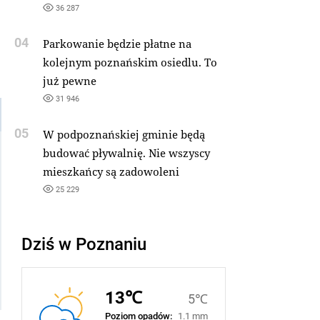
36 287
04
Parkowanie będzie płatne na
kolejnym poznańskim osiedlu. To
już pewne
31 946
05
W podpoznańskiej gminie będą
budować pływalnię. Nie wszyscy
mieszkańcy są zadowoleni
25 229
Dziś w Poznaniu
13℃
5℃
Poziom opadów:
1.1 mm