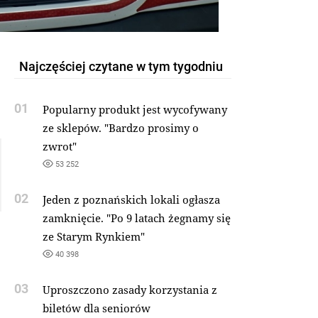
Najczęściej czytane w tym tygodniu
01
Popularny produkt jest wycofywany
ze sklepów. "Bardzo prosimy o
zwrot"
53 252
02
Jeden z poznańskich lokali ogłasza
zamknięcie. "Po 9 latach żegnamy się
ze Starym Rynkiem"
40 398
03
Uproszczono zasady korzystania z
biletów dla seniorów