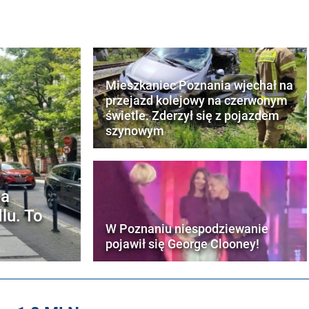
Mieszkaniec Poznania wjechał na
przejazd kolejowy na czerwonym
świetle. Zderzył się z pojazdem
szynowym
na
lu. To
W Poznaniu niespodziewanie
pojawił się George Clooney!