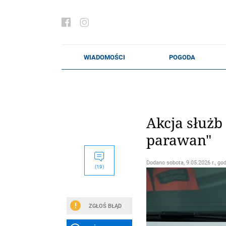
Akcja służb
parawan"
Dodano
sobota, 9.05.2026 r., go
(19)
ZGŁOŚ BŁĄD