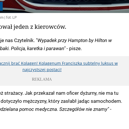
m | fot. LP
wał jeden z kierowców.
je nas Czytelnik. "
Wypadek przy Hampton by Hilton w
aki. Policja, karetka i parawan"
- pisze.
zacznij brać Kolagen! Kolagenum Franciszka subtelny luksus w
najczystszej postaci!
REKLAMA
ż strażacy. Jak przekazał nam oficer dyżurny, nie ma tu
 dotyczyło mężczyzny, który zasłabł jadąc samochodem.
u udzielana pomoc medyczna. Szczegółów nie znamy"
-