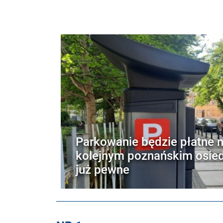
Parkowanie będzie płatne 
kolejnym poznańskim osied
już pewne