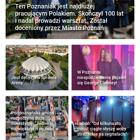
Ten Poznaniak jest najdłużej
pracującym Polakiem. Skończył 100 lat
i nadal prowadzi warsztat. Został
doceniony przez Miasto Poznań
W Poznaniu
Jest decyzja w sprawie
niespodziewanie pojawił
Areny
się George Clooney!
Podpoznańska gmina
rozpoczyna dużą
inwestycję. "Jedno z
Luboń: "Od kilkunastu
największych wyzwań w
minut ciągle słyszę wozy
historii"
strażackie na sygnałach."