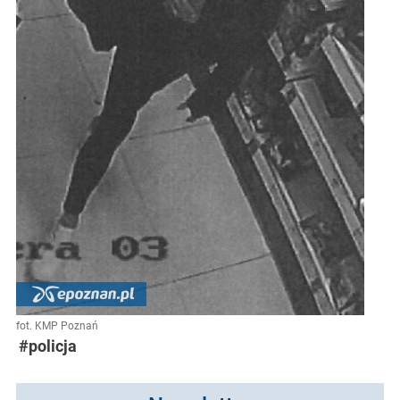
fot. KMP Poznań
#policja