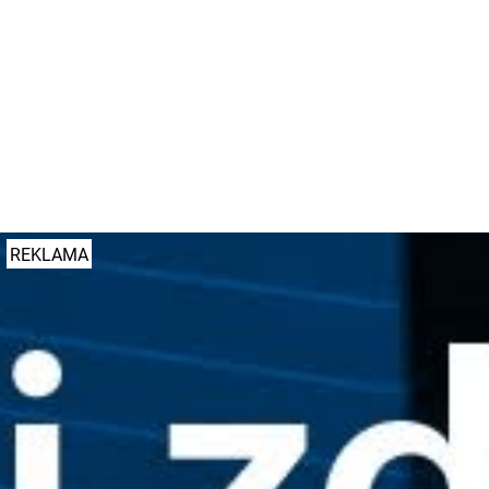
XXIII Tydzień Bibliotek w Poznaniu potrwa do 15
maja. Szczegóły znajdziemy na stronach
internetowych poszczególnych placówek.
Autor:
j
Dodano: 09 maja 2026 r. godz. 11:32
REKLAMA