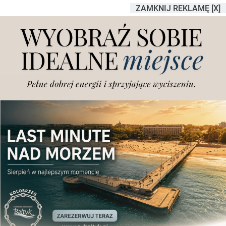
ZAMKNIJ REKLAMĘ [X]
Ogólnopolska akcja przez
tydzień również w Poznaniu
Dodano
sobota, 9.05.2026 r., godz. 11.32