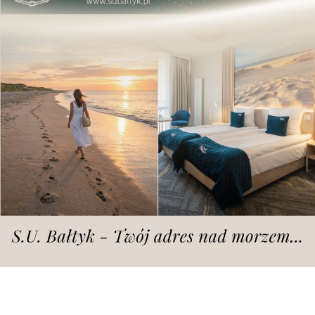
fot. UM Poznań
Poznańskie placówki po raz kolejny
włączają się w obchody Ogólnopolskiego
Tygodnia Bibliotek.
Tegoroczna już XXIII edycja wydarzenia odbywa się
pod hasłem "Otwierasz. Odkrywasz" i ma zachęcać