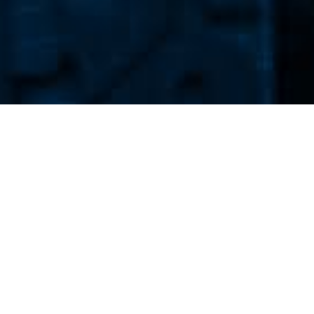
Newsletter
Dodaj adres e-mail aby otrzymywać nasz codzienny
newsletter.
DODAJ