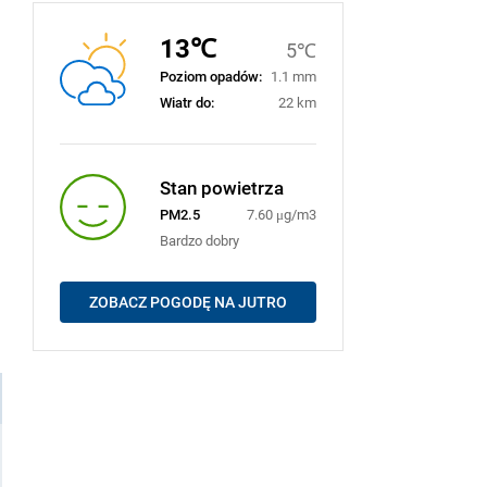
13℃
5℃
Poziom opadów:
1.1 mm
Wiatr do:
22 km
Stan powietrza
PM2.5
7.60 μg/m3
Bardzo dobry
ZOBACZ POGODĘ NA JUTRO