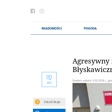
Agresywny 
Błyskawiczn
Dodano
sobota, 9.05.2026 r., go
(22)
ZGŁOŚ BŁĄD