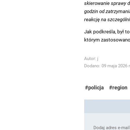
skierowanie sprawy do
godzin od zatrzymani
reakcję na szczególni
Jak podkreśla, był t
którym zastosowano 
Autor:
j
Dodano: 09 maja 2026 r
#policja
#region
Dodaj adres e-mail