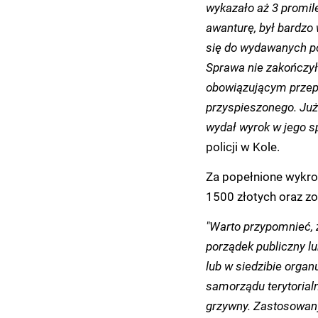
wykazało aż 3 promil
awanturę, był bardzo
się do wydawanych pol
Sprawa nie zakończyła
obowiązującym przepi
przyspieszonego. Już
wydał wyrok w jego s
policji w Kole.
Za popełnione wykro
1500 złotych oraz z
"Warto przypomnieć, ż
porządek publiczny l
lub w siedzibie orga
samorządu terytorialn
grzywny. Zastosowany