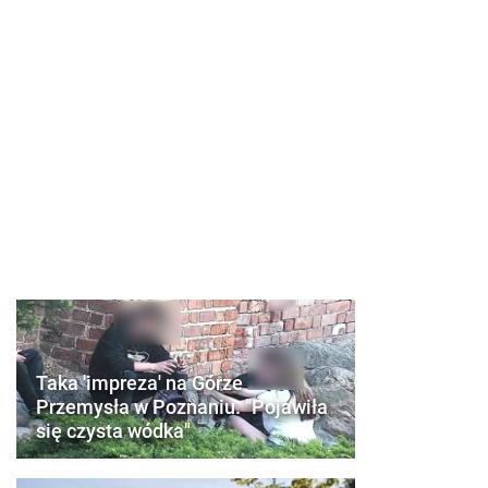
Taka 'impreza' na Górze
Przemysła w Poznaniu. "Pojawiła
się czysta wódka"