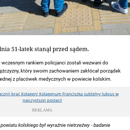
nia 51-latek stanął przed sądem.
 wczesnym rankiem policjanci zostali wezwani do
ężczyzny, który swoim zachowaniem zakłócał porządek
 jednej z placówek medycznych w powiecie kolskim.
zacznij brać Kolagen! Kolagenum Franciszka subtelny luksus w
najczystszej postaci!
REKLAMA
 powiatu kolskiego był wyraźnie nietrzeźwy - badanie