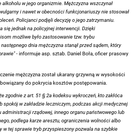
e alkoholu w jego organizmie. Mężczyzna wszczynał
 wulgarny i nawet w obecności funkcjonariuszy nie stosował
eceń. Policjanci podjęli decyzję o jego zatrzymaniu.
 się jednak na policyjnej interwencji. Dzięki
som możliwe było zastosowanie tzw. trybu
 następnego dnia mężczyzna stanął przed sądem, który
prawie"
- informuje asp. sztab. Daniel Boła, oficer prasowy
czenie mężczyzna został ukarany grzywną w wysokości
obowiązany do pokrycia kosztów postępowania.
e zgodnie z art. 51 § 2a kodeksu wykroczeń, kto zakłóca
ub spokój w zakładzie leczniczym, podczas akcji medycznej
nu administracji rządowej, innego organu państwowego lub
ego, podlega karze aresztu, ograniczenia wolności albo
 w tej sprawie tryb przyspieszony pozwala na szybkie