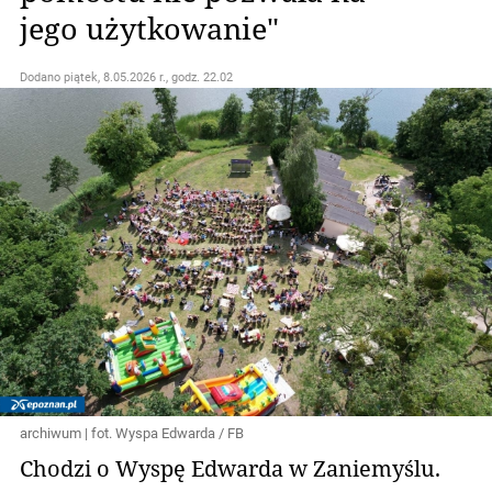
jego użytkowanie"
Dodano
piątek, 8.05.2026 r., godz. 22.02
archiwum | fot. Wyspa Edwarda / FB
Chodzi o Wyspę Edwarda w Zaniemyślu.