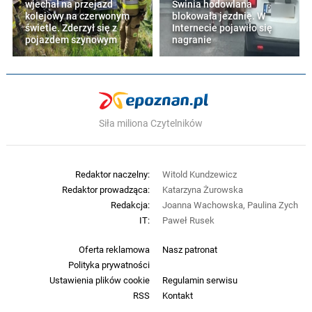
wjechał na przejazd
Świnia hodowlana
kolejowy na czerwonym
blokowała jezdnię. W
świetle. Zderzył się z
Internecie pojawiło się
pojazdem szynowym
nagranie
Siła miliona Czytelników
Redaktor naczelny:
Witold Kundzewicz
Redaktor prowadząca:
Katarzyna Żurowska
Redakcja:
Joanna Wachowska, Paulina Zych
IT:
Paweł Rusek
Oferta reklamowa
Nasz patronat
Polityka prywatności
Ustawienia plików cookie
Regulamin serwisu
RSS
Kontakt