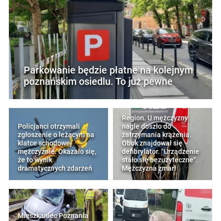
Parkowanie będzie płatne na kolejnym
poznańskim osiedlu. To już pewne
Region. U mężczyzny
Policjanci otrzymali
nagle doszło do
zgłoszenie o leżącym na
zatrzymania krążenia.
klatce schodowej
Obok znajdował się
mężczyźnie. Okazało się,
defibrylator. "Urządzenie
że to wynik
stało się bezużyteczne".
dramatycznych zdarzeń
Mężczyzna zmarł
Mieszkaniec Poznania