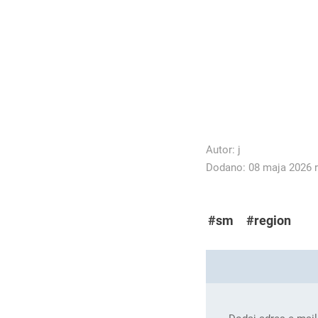
Autor:
j
Dodano: 08 maja 2026 r
#sm
#region