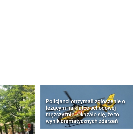
Policjanci otrzymali zgłoszenie o
leżącym na klatce schodowej
mężczyźnie. Okazało się, że to
wynik dramatycznych zdarzeń