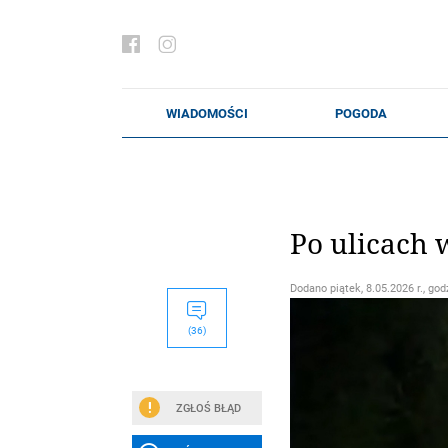
Po ulicach 
Dodano
piątek, 8.05.2026 r., god
(36)
ZGŁOŚ BŁĄD