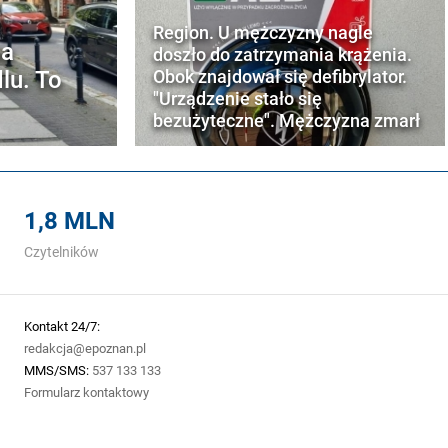
Region. U mężczyzny nagle
na
doszło do zatrzymania krążenia.
lu. To
Obok znajdował się defibrylator.
"Urządzenie stało się
bezużyteczne". Mężczyzna zmarł
1,8 MLN
Czytelników
Kontakt 24/7:
redakcja@epoznan.pl
MMS/SMS:
537 133 133
Formularz kontaktowy