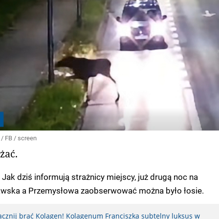
 / FB / screen
żać.
 Jak dziś informują strażnicy miejscy, już drugą noc na
zawska a Przemysłowa zaobserwować można było łosie.
zacznij brać Kolagen! Kolagenum Franciszka subtelny luksus w