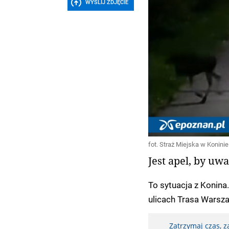
WYŚLIJ ZDJĘCIE
fot. Straż Miejska w Koninie
Jest apel, by uwa
To sytuacja z Konina.
ulicach Trasa Wars
Zatrzymaj czas, 