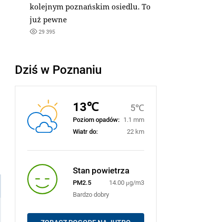
kolejnym poznańskim osiedlu. To
już pewne
29 395
Dziś w Poznaniu
13℃
5℃
Poziom opadów:
1.1 mm
Wiatr do:
22 km
Stan powietrza
PM2.5
14.00 μg/m3
Bardzo dobry