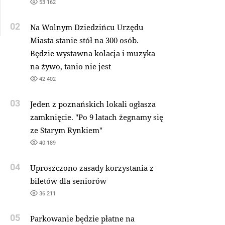
53 162
02
Na Wolnym Dziedzińcu Urzędu
Miasta stanie stół na 300 osób.
Będzie wystawna kolacja i muzyka
na żywo, tanio nie jest
42 402
03
Jeden z poznańskich lokali ogłasza
zamknięcie. "Po 9 latach żegnamy się
ze Starym Rynkiem"
40 189
04
Uproszczono zasady korzystania z
biletów dla seniorów
36 211
05
Parkowanie będzie płatne na