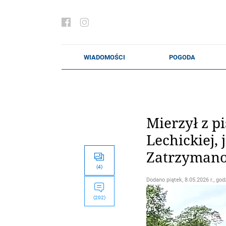
Mierzył z p
Lechickiej,
Zatrzymano
(4)
Dodano
piątek, 8.05.2026 r., god
(202)