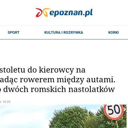
istoletu do kierowcy na
 jadąc rowerem między autami.
 dwóch romskich nastolatków
z. 10.25