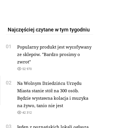
Najczęściej czytane w tym tygodniu
01
Popularny produkt jest wycofywany
ze sklepów. "Bardzo prosimy o
zwrot"
52 970
02
Na Wolnym Dziedzińcu Urzędu
Miasta stanie stół na 300 osób.
Będzie wystawna kolacja i muzyka
na żywo, tanio nie jest
42 312
03
Jeden z poznańskich lokali ogłasza