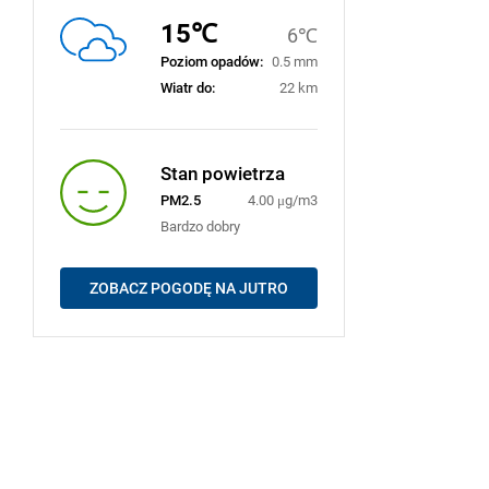
15℃
6℃
Poziom opadów:
0.5 mm
Wiatr do:
22 km
Stan powietrza
PM2.5
4.00 μg/m3
Bardzo dobry
ZOBACZ POGODĘ NA JUTRO