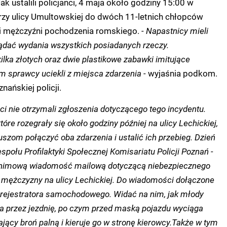
ak ustalili policjanci, 4 maja około godziny 15:00 w
rzy ulicy Umultowskiej do dwóch 11-letnich chłopców
i mężczyźni pochodzenia romskiego.
- Napastnicy mieli
żądać wydania wszystkich posiadanych rzeczy.
ilka złotych oraz dwie plastikowe zabawki imitujące
im sprawcy uciekli z miejsca zdarzenia -
wyjaśnia podkom.
nańskiej policji.
ci nie otrzymali zgłoszenia dotyczącego tego incydentu.
óre rozegrały się około godziny później na ulicy Lechickiej,
uszom połączyć oba zdarzenia i ustalić ich przebieg. Dzień
espołu Profilaktyki Społecznej Komisariatu Policji Poznań -
onimową wiadomość mailową dotyczącą niebezpiecznego
mężczyzny na ulicy Lechickiej. Do wiadomości dołączone
orejestratora samochodowego. Widać na nim, jak młody
 przez jezdnię, po czym przed maską pojazdu wyciąga
ący broń palną i kieruje go w stronę kierowcy.
Także w tym