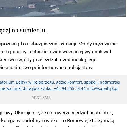
ęcej na sumieniu.
epoznan.pl o niebezpiecznej sytuacji. Młody mężczyzna
rem po ulicy Lechickiej dzień wcześniej wymachiwał
 kierowców, gdy przejeżdżał przed maską jego
ie anonimowo poinformowano policjantów.
torium Bałtyk w Kołobrzegu, gdzie komfort, spokój i nadmorski
lne warunki do wypoczynku. +48 94 355 34 44 info@subaltyk.pl
REKLAMA
sprawy. Okazuje się, że na rowerze siedział nastolatek,
 kolega w podobnym wieku. To Romowie, którzy mają