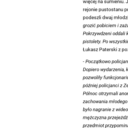
więcej na sumieniu. J
rejonie pustostanu p
podeszli dwaj młodz
grozić pobiciem i za
Pokrzywdzeni oddali k
pistolety. Po wszystk
Łukasz Paterski z poz
- Początkowo policjan
Dopiero wydarzenia, kt
pozwoliły funkcjonari
później policjanci z Z
Północ otrzymali an
zachowania młodego 
było nagranie z wide
mężczyzna przejeżdża
przedmiot przypominaj