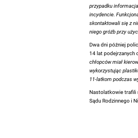
przypadku informacja 
incydencie. Funkcjona
skontaktowali się z 
niego gróźb przy uży
Dwa dni później poli
14 lat podejrzanych 
chłopców miał kierow
wykorzystując plasti
11-latkom podczas wy
Nastolatkowie trafili
Sądu Rodzinnego i Ni