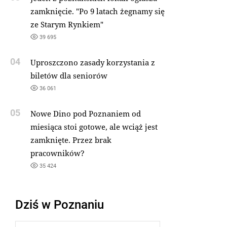
zamknięcie. "Po 9 latach żegnamy się
ze Starym Rynkiem"
39 695
04
Uproszczono zasady korzystania z
biletów dla seniorów
36 061
05
Nowe Dino pod Poznaniem od
miesiąca stoi gotowe, ale wciąż jest
zamknięte. Przez brak
pracowników?
35 424
Dziś w Poznaniu