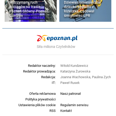
Wstrzymany ruch
Dziewięciomiesięczne
pociągów na trasie
dziecko wypadło z
Poznań Główny-Poznań
łóżeczka. Lądował
Górczyn
śmigłowiec LPR
Siła miliona Czytelników
Redaktor naczelny:
Witold Kundzewicz
Redaktor prowadząca:
Katarzyna Żurowska
Redakcja:
Joanna Wachowska, Paulina Zych
IT:
Paweł Rusek
Oferta reklamowa
Nasz patronat
Polityka prywatności
Ustawienia plików cookie
Regulamin serwisu
RSS
Kontakt