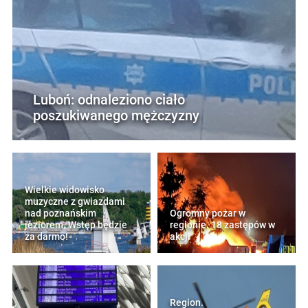
Luboń: odnaleziono ciało
poszukiwanego mężczyzny
Wielkie widowisko
muzyczne z gwiazdami
nad poznańskim
Ogromny pożar w
jeziorem. Wstęp będzie
regionie. 18 zastępów w
za darmo!
akcji
Region.