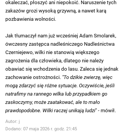
okaleczać, płoszyć ani niepokoić. Naruszenie tych
zakazów grozi wysoką grzywną, a nawet karą
pozbawienia wolności.
Jak tłumaczył nam już wcześniej Adam Smolarek,
ówczesny zastępca nadleśniczego Nadleśnictwa
Czerniejewo, wilki nie stanowią większego
zagrożenia dla człowieka, dlatego nie należy
obawiać się wchodzenia do lasu. Zaleca się jednak
zachowanie ostrożności.
"To dzikie zwierzę, więc
mogą zdarzyć się różne sytuacje. Oczywiście, jeśli
natrafimy na rannego wilka lub przypadkiem go
zaskoczymy, może zaatakować, ale to mało
prawdopodobne. Wilki raczej unikają ludzi
" - mówił.
Autor:
j
Dodano: 07 maja 2026 r. godz. 21:45