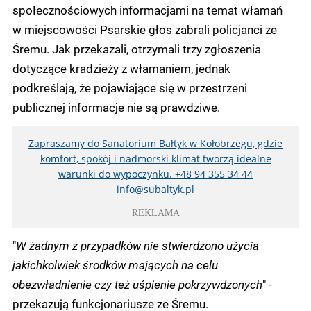
społecznościowych informacjami na temat włamań
w miejscowości Psarskie głos zabrali policjanci ze
Śremu. Jak przekazali, otrzymali trzy zgłoszenia
dotyczące kradzieży z włamaniem, jednak
podkreślają, że pojawiające się w przestrzeni
publicznej informacje nie są prawdziwe.
Zapraszamy do Sanatorium Bałtyk w Kołobrzegu, gdzie
komfort, spokój i nadmorski klimat tworzą idealne
warunki do wypoczynku. +48 94 355 34 44
info@subaltyk.pl
REKLAMA
"
W żadnym z przypadków nie stwierdzono użycia
jakichkolwiek środków mających na celu
obezwładnienie czy też uśpienie pokrzywdzonych
" -
przekazują funkcjonariusze ze Śremu.