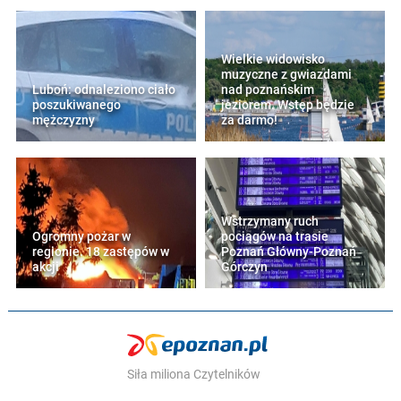
Wielkie widowisko
muzyczne z gwiazdami
Luboń: odnaleziono ciało
nad poznańskim
poszukiwanego
jeziorem. Wstęp będzie
mężczyzny
za darmo!
Wstrzymany ruch
Ogromny pożar w
pociągów na trasie
regionie. 18 zastępów w
Poznań Główny-Poznań
akcji
Górczyn
Siła miliona Czytelników