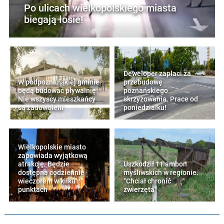
Po ulicach wielkopolskiego miasta
biegają łosie!
Deweloper zapłaci za
W podpoznańskiej gminie
przebudowę
będą budować pływalnię.
poznańskiego
Nie wszyscy mieszkańcy
skrzyżowania. Prace od
są zadowoleni
poniedziałku!
Wielkopolskie miasto
zapowiada wyjątkową
atrakcję. Będzie
Uszkodził 11 ambon
dostępna codziennie
myśliwskich w regionie.
wieczorem w kilku
"Chciał chronić
punktach
zwierzęta"