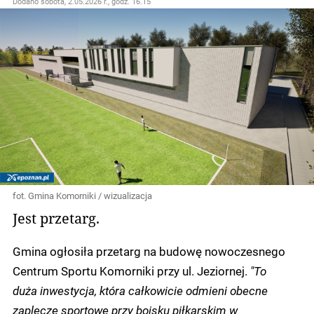
Dodano
sobota, 2.05.2026 r., godz. 16.15
fot. Gmina Komorniki / wizualizacja
Jest przetarg.
Gmina ogłosiła przetarg na budowę nowoczesnego
Centrum Sportu Komorniki przy ul. Jeziornej.
"To
duża inwestycja, która całkowicie odmieni obecne
zaplecze sportowe przy boisku piłkarskim w