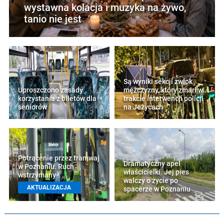
wystawna kolacja i muzyka na żywo,
tanio nie jest
Są wyniki sekcji zwłok
Uproszczono zasady
mężczyzny, który zmarł w
korzystania z biletów dla
trakcie interwencji policji
seniorów
na Jeżycach
Potrącenie przez tramwaj
Dramatyczny apel
w Poznaniu. Ruch
właścicielki. Jej pies
wstrzymany
walczy o życie po
AKTUALIZACJA
spacerze w Poznaniu