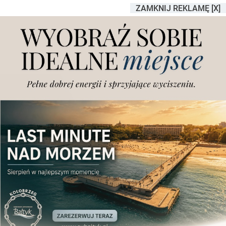
ZAMKNIJ REKLAMĘ [X]
Nietypowa majówka na
poznańskim uniwersytecie.
Będzie można się za darmo
przebadać