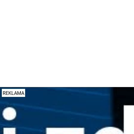
fot. UPP
#zdrowie
#UPP
REKLAMA