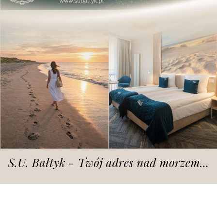
Dodano
sobota, 2.05.2026 r., godz. 16.02
zdjęcie ilustracyjne, archiwum | fot. UPP
Wydarzenie jest skierowane przede
wszystkim do kobiet.
Już 15 maja na Uniwersytecie Przyrodniczym w
Poznaniu odbędzie się wydarzenie poświęcone
profilaktyce zdrowia i jakości życia kobiet.
"Majówka dla zdrowia kobiet" to inicjatywa
przygotowana przez Katedrę Żywienia Człowieka i