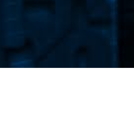
Newsletter
Dodaj adres e-mail aby otrzymywać nasz codzienny
newsletter.