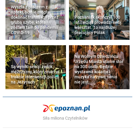
Wyszła z płaczem z
apteki, bo nie mogła
dokonać transakcji przez
Poznaniak skończył 100
grubą szybę, która
lat i wciąż prowadzi swój
została tam po pandemii
warsztat. To najdłużej
COVID-19
pracujący Polak
Na Wolnym Dziedzińcu
Urzędu Miasta stanie stół
Są wyniki sekcji zwłok
na 300 osób. Będzie
mężczyzny, który zmarł w
wystawna kolacja i
trakcie interwencji policji
muzyka na żywo, tanio
na Jeżycach
nie jest
Siła miliona Czytelników