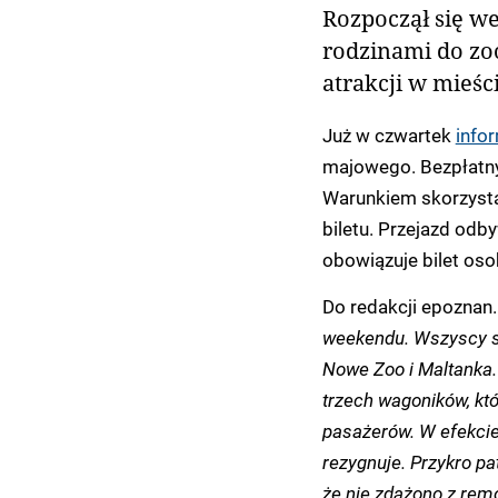
Rozpoczął się w
rodzinami do zoo
atrakcji w mieści
Już w czwartek
info
majowego. Bezpłatny 
Warunkiem skorzysta
biletu. Przejazd odby
obowiązuje bilet oso
Do redakcji epoznan.
weekendu. Wszyscy sz
Nowe Zoo i Maltanka
trzech wagoników, kt
pasażerów.
W efekcie
rezygnuje. Przykro pa
że nie zdążono z re