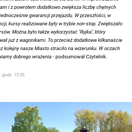
tam i z powrotem dodatkowo zwiększa liczbę chętnych
 jednocześnie gwarancji przejazdu.
W przeszłości, w
ncji, kursy realizowane były w trybie non-stop.
Zwiększało
ursów.
Można było także wykorzystać "Ryjka", który
ował już z wagonikami.
To przecież dodatkowe kilkanaście
az kolejny nasze Miasto straciło na wizerunku.
W oczach
awiamy dobrego wrażenia
- podsumował Czytelnik.
. godz. 13:35