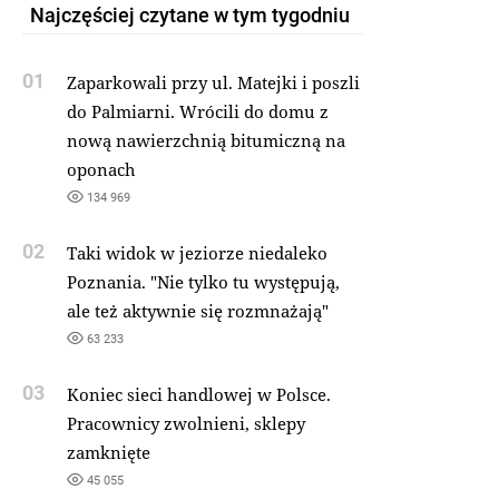
Najczęściej czytane w tym tygodniu
01
Zaparkowali przy ul. Matejki i poszli
do Palmiarni. Wrócili do domu z
nową nawierzchnią bitumiczną na
oponach
134 969
02
Taki widok w jeziorze niedaleko
Poznania. "Nie tylko tu występują,
ale też aktywnie się rozmnażają"
63 233
03
Koniec sieci handlowej w Polsce.
Pracownicy zwolnieni, sklepy
zamknięte
45 055