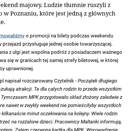
eekend majowy. Ludzie tłumnie ruszyli z
 w Poznaniu, które jest jedną z głównych
e.
rmowaliśmy
o promocji na bilety podczas weekendu
przejazd przysługuje jednej osobie towarzyszącej.
nia z ulgi jest wspólna podróż z posiadaczem ważnego
wa się w granicach tej samej strefy biletowej, w której
by uprawnionej.
pl napisał rozczarowany Czytelnik -
Początek długiego
ukają atrakcji.
Te dla całych rodzin to przede wszystkim
.
Tymczasem MPK przygotowało skład złożony zaledwie z
óre nawet w zwykły weekend nie pomieściłyby wszystkich
 kilkanaście minut oczekiwania na kolejny.
Wiele rodzin
trzeć na rozżalone dzieci.
Pracownicy Maltanki informują,
montem.
Zatem czerwona kartka dla MPK.
Wprowadzenie