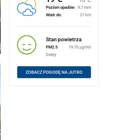
Poziom opadów:
9.7 mm
Wiatr do:
21 km
Stan powietrza
PM2.5
19.70 μg/m3
Dobry
ZOBACZ POGODĘ NA JUTRO