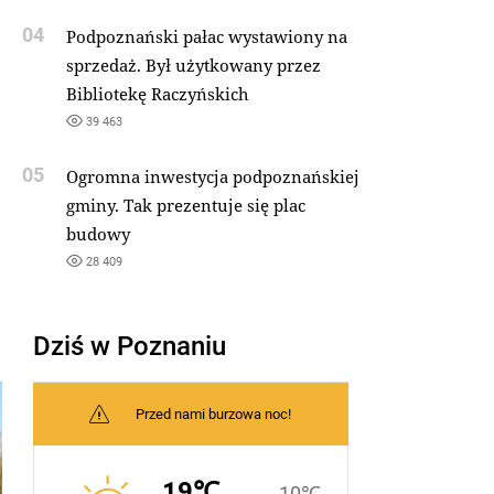
04
Podpoznański pałac wystawiony na
sprzedaż. Był użytkowany przez
Bibliotekę Raczyńskich
39 463
05
Ogromna inwestycja podpoznańskiej
gminy. Tak prezentuje się plac
budowy
28 409
Dziś w Poznaniu
Przed nami burzowa noc!
19℃
10℃