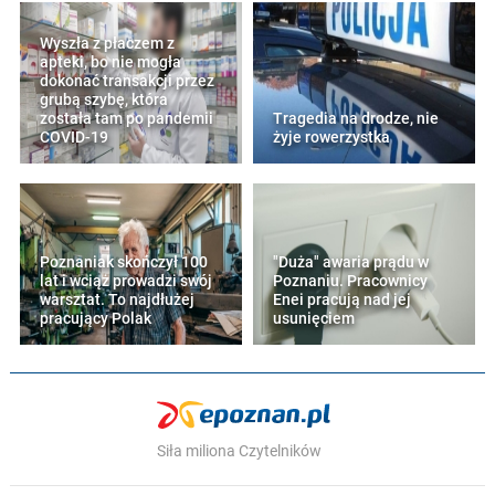
Wyszła z płaczem z
apteki, bo nie mogła
dokonać transakcji przez
grubą szybę, która
została tam po pandemii
Tragedia na drodze, nie
COVID-19
żyje rowerzystka
Poznaniak skończył 100
"Duża" awaria prądu w
lat i wciąż prowadzi swój
Poznaniu. Pracownicy
warsztat. To najdłużej
Enei pracują nad jej
pracujący Polak
usunięciem
Siła miliona Czytelników