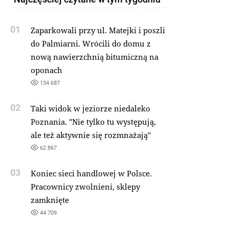
01
Zaparkowali przy ul. Matejki i poszli
do Palmiarni. Wrócili do domu z
nową nawierzchnią bitumiczną na
oponach
134 687
02
Taki widok w jeziorze niedaleko
Poznania. "Nie tylko tu występują,
ale też aktywnie się rozmnażają"
62 867
03
Koniec sieci handlowej w Polsce.
Pracownicy zwolnieni, sklepy
zamknięte
44 709