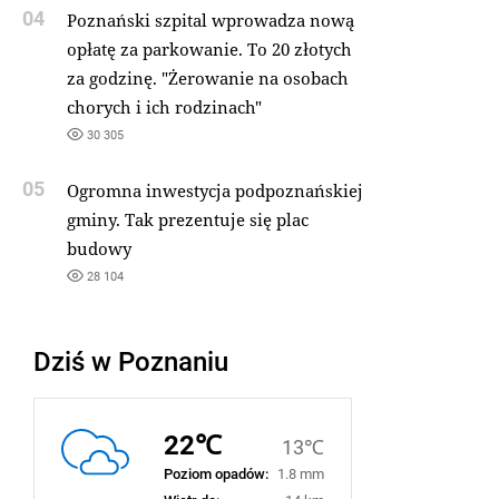
04
Poznański szpital wprowadza nową
opłatę za parkowanie. To 20 złotych
za godzinę. "Żerowanie na osobach
chorych i ich rodzinach"
30 305
05
Ogromna inwestycja podpoznańskiej
gminy. Tak prezentuje się plac
budowy
28 104
Dziś w Poznaniu
22℃
13℃
Poziom opadów:
1.8 mm