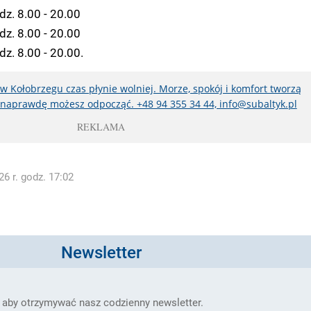
dz. 8.00 - 20.00
dz. 8.00 - 20.00
z. 8.00 - 20.00.
w Kołobrzegu czas płynie wolniej. Morze, spokój i komfort tworzą
j naprawdę możesz odpocząć. +48 94 355 34 44, info@subaltyk.pl
REKLAMA
6 r. godz. 17:02
Newsletter
 aby otrzymywać nasz codzienny newsletter.