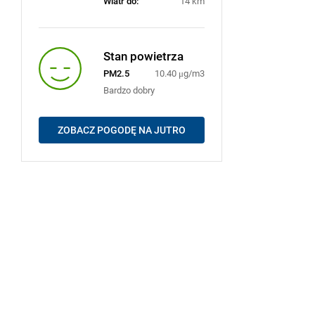
Wiatr do:
14 km
Stan powietrza
PM2.5
10.40 μg/m3
Bardzo dobry
ZOBACZ POGODĘ NA JUTRO