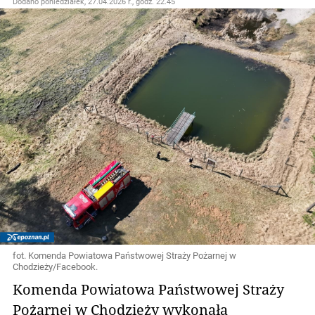
Dodano
poniedziałek, 27.04.2026 r., godz. 22.45
fot. Komenda Powiatowa Państwowej Straży Pożarnej w
Chodzieży/Facebook.
Komenda Powiatowa Państwowej Straży
Pożarnej w Chodzieży wykonała