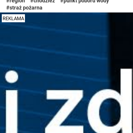
#region
#chodzież
#punkt poboru wody
#straż pożarna
REKLAMA