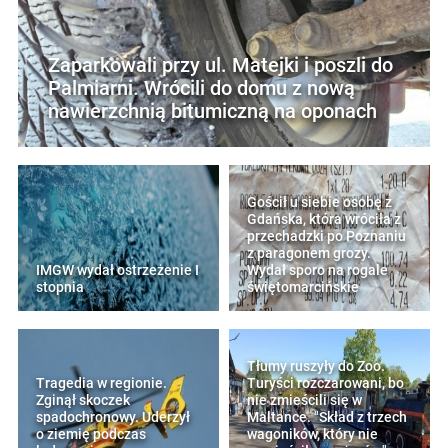
Zaparkowali przy ul. Matejki i poszli do
Palmiarni. Wrócili do domu z nową
nawierzchnią bitumiczną na oponach
Gościł u siebie osobę z
Gdańska, która wróciła z
przechadzki po Poznaniu
z paragonem grozy.
IMGW wydał ostrzeżenie I
Wydał sporo na rogale
stopnia
świętomarcińskie
Tłumy ruszyły do Zoo.
Tragedia w regionie.
Turyści rozczarowani, bo
Zginął skoczek
nie zmieścili się w
spadochronowy. Uderzył
Maltance. "Skład z trzech
o ziemię podczas
wagoników, który nie