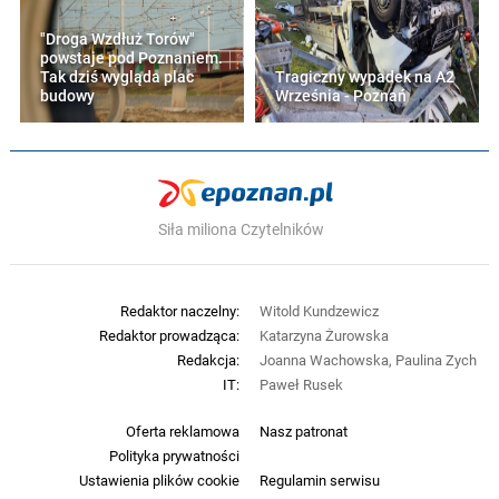
"Droga Wzdłuż Torów"
powstaje pod Poznaniem.
Tak dziś wygląda plac
Tragiczny wypadek na A2
budowy
Września - Poznań
Siła miliona Czytelników
Redaktor naczelny:
Witold Kundzewicz
Redaktor prowadząca:
Katarzyna Żurowska
Redakcja:
Joanna Wachowska, Paulina Zych
IT:
Paweł Rusek
Oferta reklamowa
Nasz patronat
Polityka prywatności
Ustawienia plików cookie
Regulamin serwisu