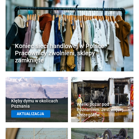
Koniec sieci handlowej w Polsce.
Pracownicy zwolnieni, sklepy
zamknięte
Kłęby dymu w okolicach
Wielki pożar pod
Poznania
Poznaniem. Jest więcej
AKTUALIZACJA
szczegółów