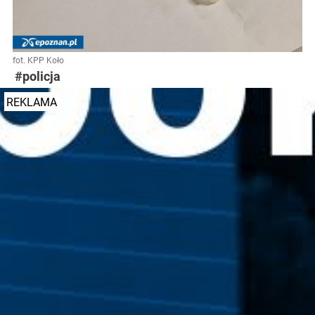
fot. KPP Koło
#policja
REKLAMA