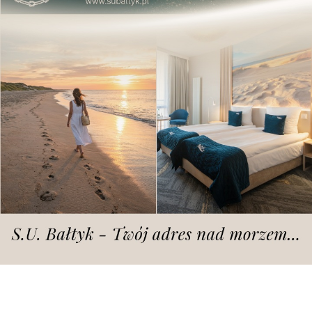
zdjęcie ilustracyjne | fot. Simone Niccoletti z Pixabay
W Poznaniu ponownie dostępne są
bezpłatne zabiegi kastracji i sterylizacji
kotów oraz psów. Warunkiem
skorzystania z programu jest
zaczipowanie zwierzęcia, a także to, aby
jego właściciel mieszkał w mieście i