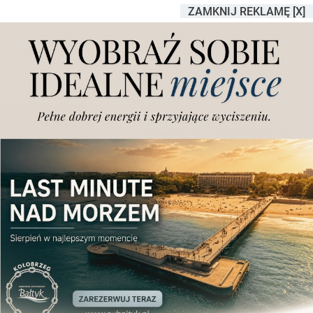
ZAMKNIJ REKLAMĘ [X]
Miasto sfinansuje zabiegi
dla psów i kotów. Są
szczegóły
Dodano
sobota, 25.04.2026 r., godz. 10.32