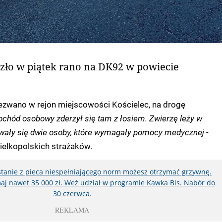
ło w piątek rano na DK92 w powiecie
ezwano w rejon miejscowości Kościelec, na drogę
chód osobowy zderzył się tam z łosiem. Zwierzę leży w
owały się dwie osoby, które wymagały pomocy medycznej -
elkopolskich strażaków.
ystanie z pieca niespełniającego norm możesz otrzymać grzywnę.
aj nawet 35 000 zł. Weź udział w programie Kawka Bis. Nabór do
30 czerwca.
REKLAMA