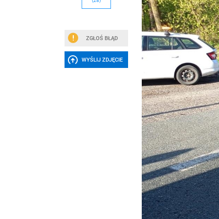
(28)
ZGŁOŚ BŁĄD
WYŚLIJ ZDJĘCIE