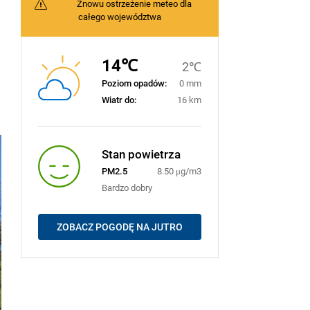
Znowu ostrzeżenie meteo dla
całego województwa
14℃
2℃
Poziom opadów:
0 mm
Wiatr do:
16 km
Stan powietrza
PM2.5
8.50 μg/m3
Bardzo dobry
ZOBACZ POGODĘ NA JUTRO