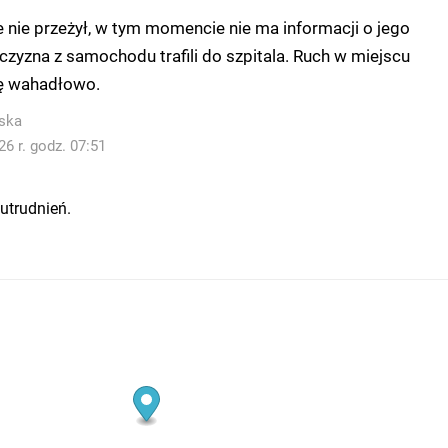
nie przeżył, w tym momencie nie ma informacji o jego
żczyzna z samochodu trafili do szpitala. Ruch w miejscu
ę wahadłowo.
ska
6 r. godz. 07:51
utrudnień.