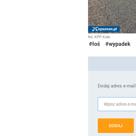
fot. KPP Koło
#łoś
#wypadek
Dodaj adres e-mail
DODAJ