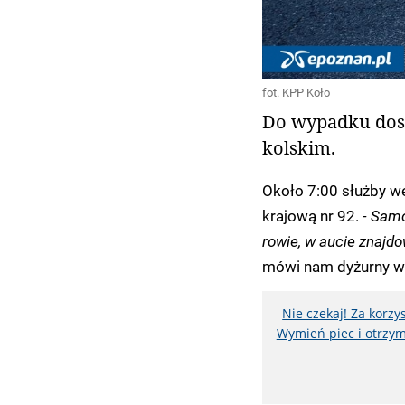
fot. KPP Koło
Do wypadku dosz
kolskim.
Około 7:00 służby w
krajową nr 92.
- Samo
rowie, w aucie znajd
mówi nam dyżurny wi
Nie czekaj! Za korz
Wymień piec i otrzym