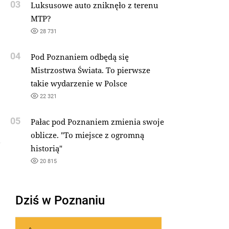
03
Luksusowe auto zniknęło z terenu
MTP?
28 731
04
Pod Poznaniem odbędą się
Mistrzostwa Świata. To pierwsze
takie wydarzenie w Polsce
22 321
05
Pałac pod Poznaniem zmienia swoje
oblicze. "To miejsce z ogromną
historią"
20 815
Dziś w Poznaniu