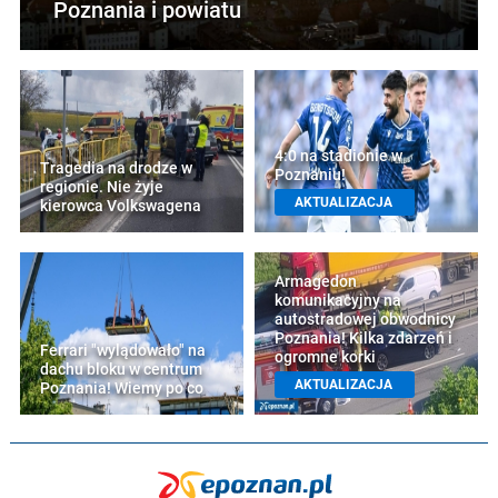
Poznania i powiatu
4:0 na stadionie w
Tragedia na drodze w
Poznaniu!
regionie. Nie żyje
AKTUALIZACJA
kierowca Volkswagena
Armagedon
komunikacyjny na
autostradowej obwodnicy
Poznania! Kilka zdarzeń i
Ferrari "wylądowało" na
ogromne korki
dachu bloku w centrum
AKTUALIZACJA
Poznania! Wiemy po co