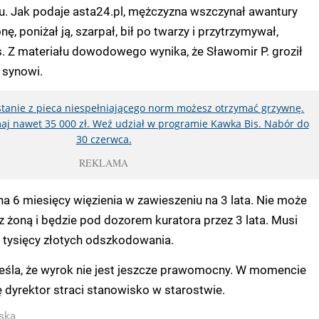
iu. Jak podaje asta24.pl, mężczyzna wszczynał awantury
 poniżał ją, szarpał, bił po twarzy i przytrzymywał,
s. Z materiału dowodowego wynika, że Sławomir P. groził
 synowi.
ystanie z pieca niespełniającego norm możesz otrzymać grzywnę.
aj nawet 35 000 zł. Weź udział w programie Kawka Bis. Nabór do
30 czerwca.
REKLAMA
 6 miesięcy więzienia w zawieszeniu na 3 lata. Nie może
z żoną i będzie pod dozorem kuratora przez 3 lata. Musi
0 tysięcy złotych odszkodowania.
reśla, że wyrok nie jest jeszcze prawomocny. W momencie
dyrektor straci stanowisko w starostwie.
ska