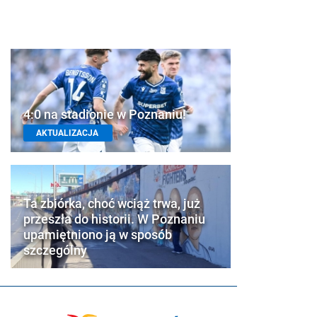
4:0 na stadionie w Poznaniu!
AKTUALIZACJA
Ta zbiórka, choć wciąż trwa, już
przeszła do historii. W Poznaniu
upamiętniono ją w sposób
szczególny