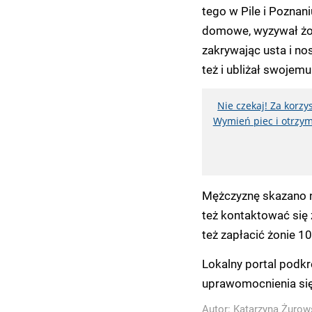
tego w Pile i Poznan
domowe, wyzywał żonę,
zakrywając usta i no
też i ubliżał swojemu
Nie czekaj! Za korz
Wymień piec i otrzym
Mężczyznę skazano na
też kontaktować się 
też zapłacić żonie 1
Lokalny portal podk
uprawomocnienia się 
Autor:
Katarzyna Żurow