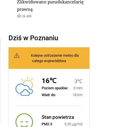
Zlikwidowano pseudokancelarię
prawną
26 489
Dziś w Poznaniu
Kolejne ostrzeżenie meteo dla
całego województwa
16℃
3℃
Poziom opadów:
0 mm
Wiatr do:
18 km
Stan powietrza
PM2.5
5.20 μg/m3