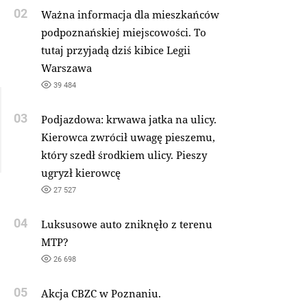
02
Ważna informacja dla mieszkańców
podpoznańskiej miejscowości. To
tutaj przyjadą dziś kibice Legii
Warszawa
39 484
03
Podjazdowa: krwawa jatka na ulicy.
Kierowca zwrócił uwagę pieszemu,
który szedł środkiem ulicy. Pieszy
ugryzł kierowcę
27 527
04
Luksusowe auto zniknęło z terenu
MTP?
26 698
05
Akcja CBZC w Poznaniu.