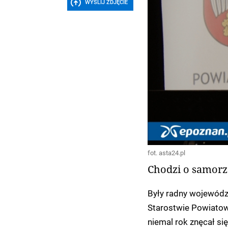
WYŚLIJ ZDJĘCIE
fot. asta24.pl
Chodzi o samorz
Były radny wojewódz
Starostwie Powiatowy
niemal rok znęcał się