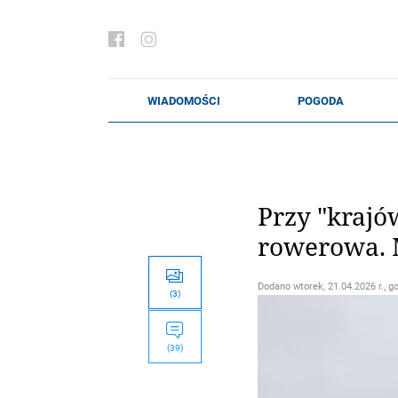
Przy "krajó
rowerowa. 
Dodano
wtorek, 21.04.2026 r., g
(3)
(39)