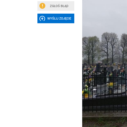
ZGŁOŚ BŁĄD
WYŚLIJ ZDJĘCIE