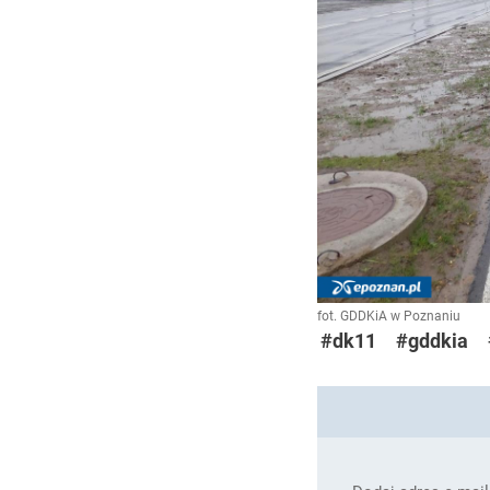
fot. GDDKiA w Poznaniu
#dk11
#gddkia