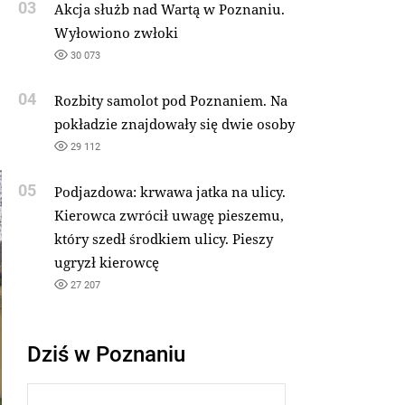
03
Akcja służb nad Wartą w Poznaniu.
Wyłowiono zwłoki
30 073
04
Rozbity samolot pod Poznaniem. Na
pokładzie znajdowały się dwie osoby
29 112
05
Podjazdowa: krwawa jatka na ulicy.
Kierowca zwrócił uwagę pieszemu,
który szedł środkiem ulicy. Pieszy
ugryzł kierowcę
27 207
Dziś w Poznaniu