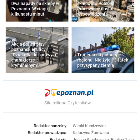
Dwa napady na sklepy w
sklepów w Polsce.
Poznaniu. W ciągu
Pracownicy dostali
kilkunastu minut
wypowiedzenia
Akcja policji przy
poznańskiej ulicy.
"Działania do sprawy o
Tragedia na północy
charakterze
regionu. Nie żyje 13-latek
kryminalnym"
przysypany ziemią
Siła miliona Czytelników
Redaktor naczelny:
Witold Kundzewicz
Redaktor prowadząca:
Katarzyna Żurowska
Redakcja:
Joanna Wachowska, Paulina Zych