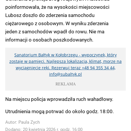
poinformowała, że na wysokości miejscowości
Lubosz doszło do zderzenia samochodu
ciężarowego z osobowym. W wyniku zderzenia
jeden z samochodów wpadł do rowu. Nie ma
informacji o osobach poszkodowanych.
Sanatorium Bałtyk w Kołobrzegu - wypoczynek, który
zostaje w pamięci. Najlepsza lokalizacja, klimat, morze na
wyciągnięcie ręki. Rezerwuj teraz +48 94 355 34 44,
info@subaltyk.pl
REKLAMA
Na miejscu policja wprowadziła ruch wahadłowy.
Utrudnienia mogą potrwać do około godz. 18:00.
Autor:
Paula Zych
Dodano: 20 kwietnia 2026 r. godz. 16:00