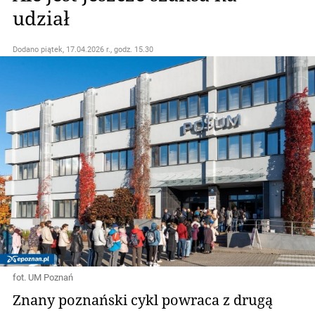
udział
Dodano
piątek, 17.04.2026 r., godz. 15.30
fot. UM Poznań
Znany poznański cykl powraca z drugą