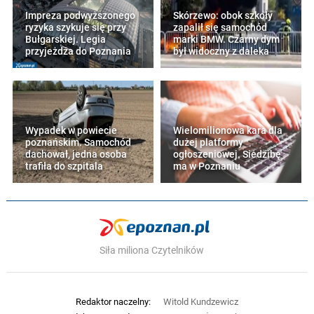
Impreza podwyższonego
Skórzewo: obok szkoły
ryzyka szykuje się przy
zapalił się samochód
Bułgarskiej. Legia
marki BMW. Czarny dym
przyjeżdża do Poznania
był widoczny z daleka
Wypadek w powiecie
Wielomilionowa kara dla
poznańskim. Samochód
dużej platformy
dachował, jedna osoba
ogłoszeniowej. Siedzibę
trafiła do szpitala
ma w Poznaniu
Siła miliona Czytelników
Redaktor naczelny:
Witold Kundzewicz