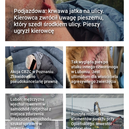
Podjazdowa: krwawa jatka na ulicy.
Kierowca zwrócił uwagę pieszemu,
który szedł środkiem ulicy. Pieszy
ugryzł kierowcę
Tak wygląda pies po
ataku innego czworonoga
Akcja CBZC w Poznaniu.
w Luboniu. Jest
Zlikwidowano
ultimatum dla właściciela
pseudokancelarię prawną
agresywnego zwierzęcia
Luboń: mężczyzna
wjechał rowerem w
samochód i odjechał z
miejsca zdarzenia.
Ruszyła rozbiórka
Właściciel samochodu
elementów pasażu przy
szukał sprawcy w
Opieńskiego. Inwestor
Internecie
zabrał głos