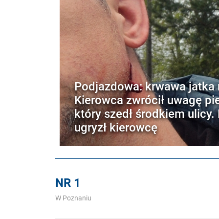
Podjazdowa: krwawa jatka n
Kierowca zwrócił uwagę pi
który szedł środkiem ulicy.
ugryzł kierowcę
NR 1
W Poznaniu