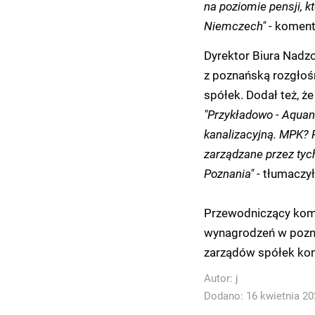
na poziomie pensji, k
Niemczech" -
koment
Dyrektor Biura Nadz
z poznańską rozgłoś
spółek. Dodał też, ż
"Przykładowo - Aquane
kanalizacyjną. MPK? 
zarządzane przez ty
Poznania"
- tłumaczył
Przewodniczący komi
wynagrodzeń w pozna
zarządów spółek kom
Autor:
j
Dodano: 16 kwietnia 202