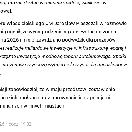
tórą można dostać w mieście średniej wielkości w
ował.
oru Właścicielskiego UM Jarosław Plaszczak w rozmowie
nią ocenił, że wynagrodzenia są adekwatne do zadań
e na 2026 r. nie przewidziano podwyżek dla prezesów.
t realizuje miliardowe inwestycje w infrastrukturę wodną i
Potężne inwestycje w odnowę taboru autobusowego. Spółki
ch prezesów przynoszą wymierne korzyści dla mieszkańców
.
sji zapowiedział, że w maju przedstawi zestawienie
ńskich spółkach oraz porównanie ich z pensjami
unalnych w innych miastach.
6 r. godz. 19:02