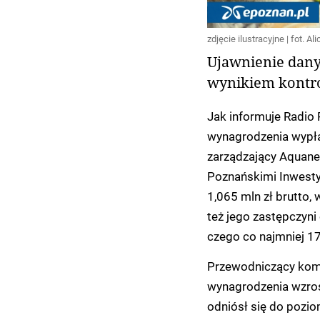
zdjęcie ilustracyjne | fot. Al
Ujawnienie dany
wynikiem kontrol
Jak informuje Radio 
wynagrodzenia wypłac
zarządzający Aquan
Poznańskimi Inwestyc
1,065 mln zł brutto, 
też jego zastępczyni
czego co najmniej 170
Przewodniczący komis
wynagrodzenia wzrosł
odniósł się do pozio