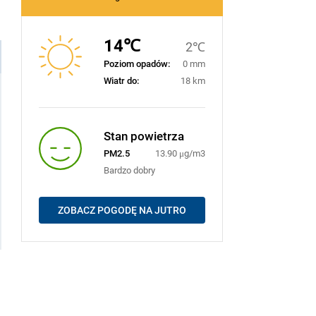
14℃
2℃
Poziom opadów:
0 mm
Wiatr do:
18 km
Stan powietrza
PM2.5
13.90 μg/m3
Bardzo dobry
ZOBACZ POGODĘ NA JUTRO