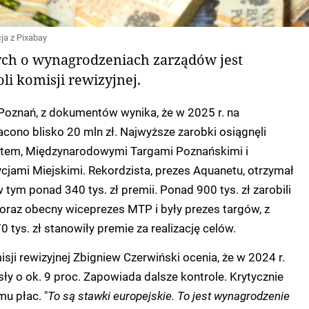
icja z Pixabay
ch o wynagrodzeniach zarządów jest
i komisji rewizyjnej.
Poznań, z dokumentów wynika, że w 2025 r. na
ono blisko 20 mln zł. Najwyższe zarobki osiągnęli
etem, Międzynarodowymi Targami Poznańskimi i
jami Miejskimi. Rekordzista, prezes Aquanetu, otrzymał
w tym ponad 340 tys. zł premii. Ponad 900 tys. zł zarobili
 oraz obecny wiceprezes MTP i były prezes targów, z
 tys. zł stanowiły premie za realizację celów.
ji rewizyjnej Zbigniew Czerwiński ocenia, że w 2024 r.
y o ok. 9 proc. Zapowiada dalsze kontrole. Krytycznie
mu płac. "
To są stawki europejskie. To jest wynagrodzenie