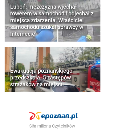
Luboń: mężczyzna wjechał
rowerem w samochód i odjechał z
miejsca zdarzenia. Właściciel
samochodu szukał sprawcy w
Internecie
Ewakuacja poznańskiego
przedszkola. 5 zastępów
strażaków na miejscu
Siła miliona Czytelników