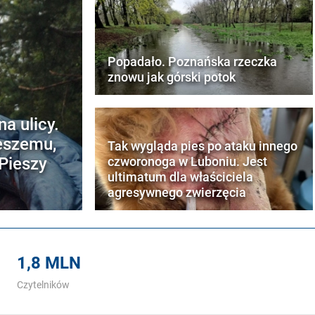
Popadało. Poznańska rzeczka
znowu jak górski potok
a ulicy.
eszemu,
Tak wygląda pies po ataku innego
 Pieszy
czworonoga w Luboniu. Jest
ultimatum dla właściciela
agresywnego zwierzęcia
1,8 MLN
Czytelników