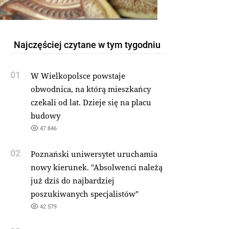
Najczęściej czytane w tym tygodniu
01
W Wielkopolsce powstaje
obwodnica, na którą mieszkańcy
czekali od lat. Dzieje się na placu
budowy
47 846
02
Poznański uniwersytet uruchamia
nowy kierunek. "Absolwenci należą
już dziś do najbardziej
poszukiwanych specjalistów"
42 579