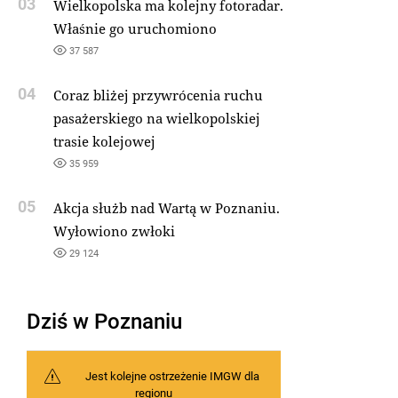
03
Wielkopolska ma kolejny fotoradar.
Właśnie go uruchomiono
37 587
04
Coraz bliżej przywrócenia ruchu
pasażerskiego na wielkopolskiej
trasie kolejowej
35 959
05
Akcja służb nad Wartą w Poznaniu.
Wyłowiono zwłoki
29 124
Dziś w Poznaniu
Jest kolejne ostrzeżenie IMGW dla
regionu