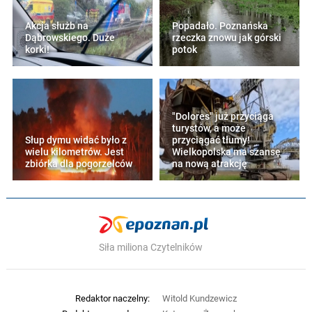
Akcja służb na
Popadało. Poznańska
Dąbrowskiego. Duże
rzeczka znowu jak górski
korki!
potok
"Dolores" już przyciąga
turystów, a może
Słup dymu widać było z
przyciągać tłumy!
wielu kilometrów. Jest
Wielkopolska ma szansę
zbiórka dla pogorzelców
na nową atrakcję
Siła miliona Czytelników
Redaktor naczelny:
Witold Kundzewicz