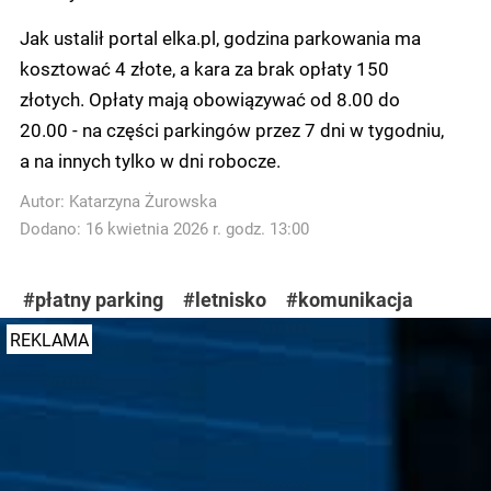
Jak ustalił portal elka.pl, godzina parkowania ma
kosztować 4 złote, a kara za brak opłaty 150
złotych. Opłaty mają obowiązywać od 8.00 do
20.00 - na części parkingów przez 7 dni w tygodniu,
a na innych tylko w dni robocze.
Autor:
Katarzyna Żurowska
Dodano: 16 kwietnia 2026 r. godz. 13:00
#płatny parking
#letnisko
#komunikacja
REKLAMA