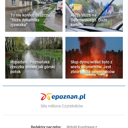
To nie koniec deszczu.
Akcja służb na
"Duża dynamika
Dąbrowskiego. Duże
zjawiska"
korki!
Popadało. Poznańska
Słup dymu widać było z
rzeczka znowu jak górski
wielu kilometrów. Jest
potok
zbiórka dla pogorzelców
Siła miliona Czytelników
Redaktor naczelny:
Witold Kundzewicz