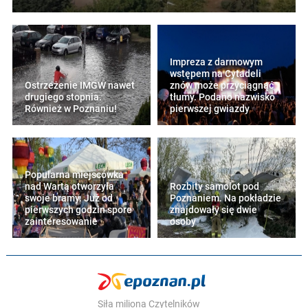
Impreza z darmowym
wstępem na Cytadeli
Ostrzeżenie IMGW nawet
znów może przyciągnąć
drugiego stopnia.
tłumy. Podano nazwisko
Również w Poznaniu!
pierwszej gwiazdy
Popularna miejscówka
nad Wartą otworzyła
Rozbity samolot pod
swoje bramy. Już od
Poznaniem. Na pokładzie
pierwszych godzin spore
znajdowały się dwie
zainteresowanie
osoby
Siła miliona Czytelników