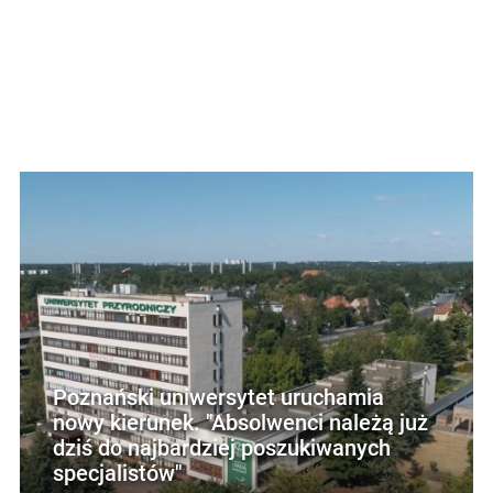
Poznański uniwersytet uruchamia
nowy kierunek. "Absolwenci należą już
dziś do najbardziej poszukiwanych
specjalistów"