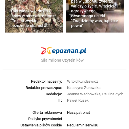
psa w Luboniu, zwierzę
walczy o życie. Właściciel
Taki widok w jednym z
agresywnego
lasów w naszym regionie.
czworonoga uciekł.
"To jest zwykłe,
"Znajdziemy was, bądźcie
bezczelne chamstwo"
pewni"
Siła miliona Czytelników
Redaktor naczelny:
Witold Kundzewicz
Redaktor prowadząca:
Katarzyna Żurowska
Redakcja:
Joanna Wachowska, Paulina Zych
IT:
Paweł Rusek
Oferta reklamowa
Nasz patronat
Polityka prywatności
Ustawienia plików cookie
Regulamin serwisu