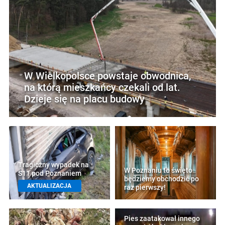
W Wielkopolsce powstaje obwodnica,
na którą mieszkańcy czekali od lat.
Dzieje się na placu budowy
Tragiczny wypadek na
W Poznaniu to święto
S11 pod Poznaniem
będziemy obchodzić po
AKTUALIZACJA
raz pierwszy!
Pies zaatakował innego