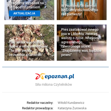
Tragiczny wypadek na
W Poznaniu to święto
S11 pod Poznaniem
będziemy obchodzić po
AKTUALIZACJA
raz pierwszy!
Pies zaatakował innego
psa w Luboniu, zwierzę
walczy o życie. Właściciel
Taki widok w jednym z
agresywnego
lasów w naszym regionie.
czworonoga uciekł.
"To jest zwykłe,
"Znajdziemy was, bądźcie
bezczelne chamstwo"
pewni"
Siła miliona Czytelników
Redaktor naczelny:
Witold Kundzewicz
Redaktor prowadząca:
Katarzyna Żurowska