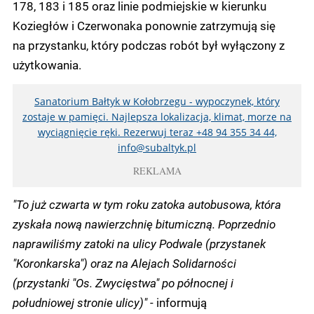
178, 183 i 185 oraz linie podmiejskie w kierunku
Koziegłów i Czerwonaka ponownie zatrzymują się
na przystanku, który podczas robót był wyłączony z
użytkowania.
Sanatorium Bałtyk w Kołobrzegu - wypoczynek, który
zostaje w pamięci. Najlepsza lokalizacja, klimat, morze na
wyciągnięcie ręki. Rezerwuj teraz +48 94 355 34 44,
info@subaltyk.pl
REKLAMA
"To już czwarta w tym roku zatoka autobusowa, która
zyskała nową nawierzchnię bitumiczną. Poprzednio
naprawiliśmy zatoki na ulicy Podwale (przystanek
"Koronkarska") oraz na Alejach Solidarności
(przystanki "Os. Zwycięstwa" po północnej i
południowej stronie ulicy)"
- informują