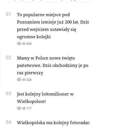
01
To popularne miejsce pod
Poznaniem istnieje już 200 lat. Dziś
przed wejściem ustawiały się
ogromne kolejki
49 454
02
Mamy w Polsce nowe święto
państwowe. Dziś obchodzimy je po
raz pierwszy
49 324
03
Jest kolejny lottomilioner w
Wielkopolsce!
48 117
04
Wielkopolska ma kolejny fotoradar.