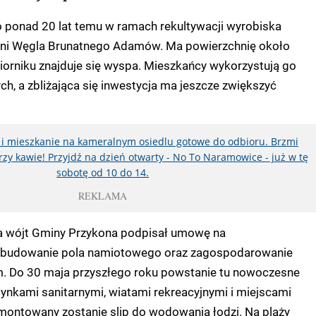
o ponad 20 lat temu w ramach rekultywacji wyrobiska
lni Węgla Brunatnego Adamów. Ma powierzchnię około
iorniku znajduje się wyspa. Mieszkańcy wykorzystują go
ch, a zbliżająca się inwestycja ma jeszcze zwiększyć
u i mieszkanie na kameralnym osiedlu gotowe do odbioru. Brzmi
zy kawie! Przyjdź na dzień otwarty - No To Naramowice - już w tę
sobotę od 10 do 14.
REKLAMA
a wójt Gminy Przykona podpisał umowę na
wybudowanie pola namiotowego oraz zagospodarowanie
em. Do 30 maja przyszłego roku powstanie tu nowoczesne
ynkami sanitarnymi, wiatami rekreacyjnymi i miejscami
ontowany zostanie slip do wodowania łodzi. Na plaży