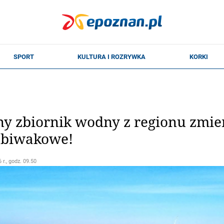
y zbiornik wodny z regionu zmien
e biwakowe!
 r., godz. 09.50