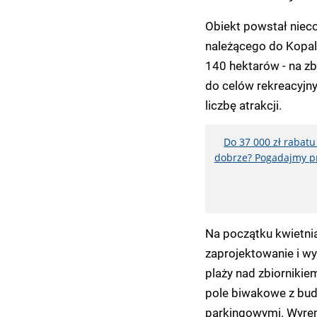
Obiekt powstał niec
należącego do Kopa
140 hektarów - na zb
do celów rekreacyjny
liczbę atrakcji.
Do 37 000 zł rabat
dobrze? Pogadajmy pr
Na początku kwietni
zaprojektowanie i 
plaży nad zbiorniki
pole biwakowe z bud
parkingowymi. Wyrem