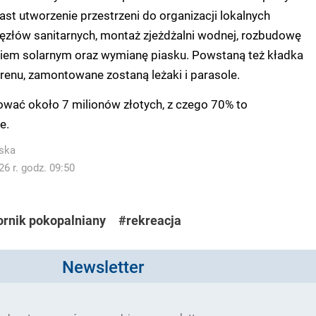
t utworzenie przestrzeni do organizacji lokalnych
złów sanitarnych, montaż zjeżdżalni wodnej, rozbudowę
iem solarnym oraz wymianę piasku. Powstaną też kładka
erenu, zamontowane zostaną leżaki i parasole.
ować około 7 milionów złotych, z czego 70% to
e.
ska
6 r. godz. 09:50
ornik pokopalniany
#rekreacja
Newsletter