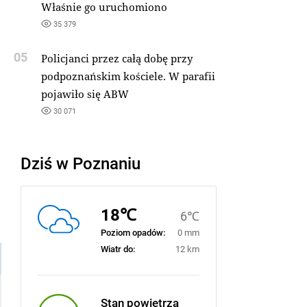
Właśnie go uruchomiono
35 379
05
Policjanci przez całą dobę przy
podpoznańskim kościele. W parafii
pojawiło się ABW
30 071
Dziś w Poznaniu
18℃
6℃
Poziom opadów:
0 mm
Wiatr do:
12 km
Stan powietrza