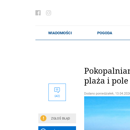
Pokopalnian
plaża i pol
Dodano
poniedziałek, 13.04.2026
(42)
ZGŁOŚ BŁĄD