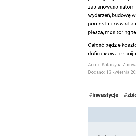
zaplanowano natomias
wydarzeń, budowę wę
pomostu z oświetlen
piesza, monitoring t
Całość będzie koszt
dofinansowanie unijn
Autor:
Katarzyna Żurow
Dodano: 13 kwietnia 202
#inwestycje
#zbi