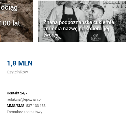
dociąg
00 lat.
Znana podpoznańska cukiernia
zmienia nazwę po śmierci jej
twórcy
1,8 MLN
Czytelników
Kontakt 24/7:
redakcja@epoznan.pl
MMS/SMS:
537 133 133
Formularz kontaktowy