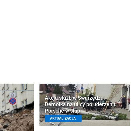
Akcja służb w Swarzędzu.
Demolka na ulicy po uderzeniu
Porsche w słup
AKTUALIZACJA