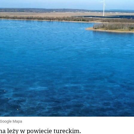
/ Google Mapa
na leży w powiecie tureckim.