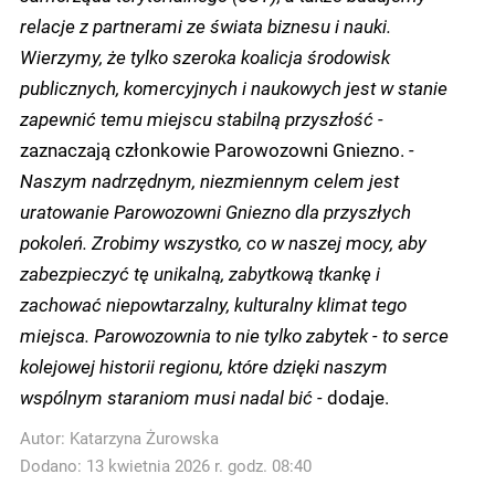
relacje z partnerami ze świata biznesu i nauki.
Wierzymy, że tylko szeroka koalicja środowisk
publicznych, komercyjnych i naukowych jest w stanie
zapewnić temu miejscu stabilną przyszłość -
zaznaczają członkowie Parowozowni Gniezno.
-
Naszym nadrzędnym, niezmiennym celem jest
uratowanie Parowozowni Gniezno dla przyszłych
pokoleń. Zrobimy wszystko, co w naszej mocy, aby
zabezpieczyć tę unikalną, zabytkową tkankę i
zachować niepowtarzalny, kulturalny klimat tego
miejsca. Parowozownia to nie tylko zabytek - to serce
kolejowej historii regionu, które dzięki naszym
wspólnym staraniom musi nadal bić -
dodaje.
Autor:
Katarzyna Żurowska
Dodano: 13 kwietnia 2026 r. godz. 08:40