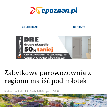
Zabytkowa parowozownia z
regionu ma iść pod młotek
Dodano
poniedziałek, 13.04.2026 r., godz. 08.40