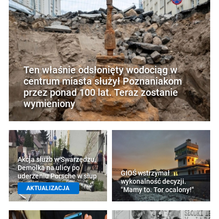
Ten właśnie odsłonięty wodociąg w
centrum miasta służył Poznaniakom
przez ponad 100 lat. Teraz zostanie
wymieniony
Akcja służb w Swarzędzu.
Demolka na ulicy po
GIOŚ wstrzymał
uderzeniu Porsche w słup
wykonalność decyzji.
AKTUALIZACJA
"Mamy to. Tor ocalony!"