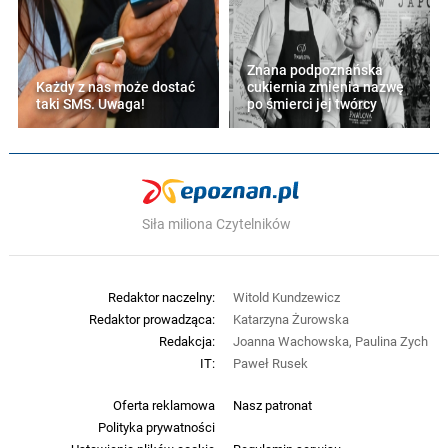
Znana podpoznańska
Każdy z nas może dostać
cukiernia zmienia nazwę
taki SMS. Uwaga!
po śmierci jej twórcy
Siła miliona Czytelników
Redaktor naczelny:
Witold Kundzewicz
Redaktor prowadząca:
Katarzyna Żurowska
Redakcja:
Joanna Wachowska, Paulina Zych
IT:
Paweł Rusek
Oferta reklamowa
Nasz patronat
Polityka prywatności