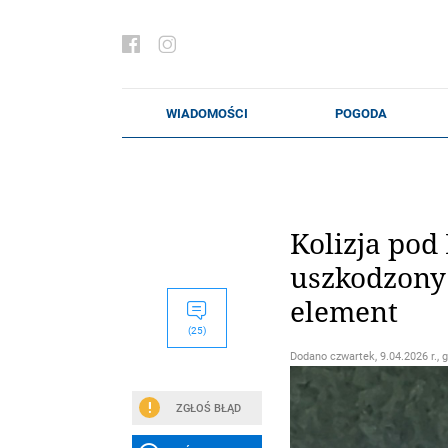
Kolizja pod
uszkodzony 
element
(25)
Dodano
czwartek, 9.04.2026 r., 
ZGŁOŚ BŁĄD