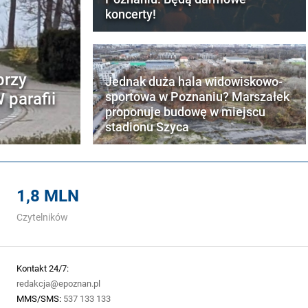
koncerty!
przy
Jednak duża hala widowiskowo-
 parafii
sportowa w Poznaniu? Marszałek
proponuje budowę w miejscu
stadionu Szyca
1,8 MLN
Czytelników
Kontakt 24/7:
redakcja@epoznan.pl
MMS/SMS:
537 133 133