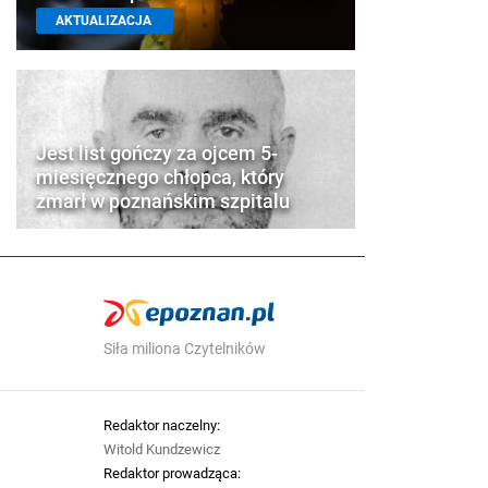
AKTUALIZACJA
Jest list gończy za ojcem 5-
miesięcznego chłopca, który
zmarł w poznańskim szpitalu
Siła miliona Czytelników
Redaktor naczelny:
Witold Kundzewicz
Redaktor prowadząca: