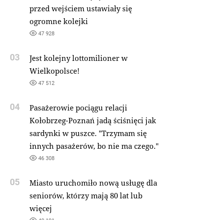
przed wejściem ustawiały się
ogromne kolejki
47 928
03
Jest kolejny lottomilioner w
Wielkopolsce!
47 512
04
Pasażerowie pociągu relacji
Kołobrzeg-Poznań jadą ściśnięci jak
sardynki w puszce. "Trzymam się
innych pasażerów, bo nie ma czego."
46 308
05
Miasto uruchomiło nową usługę dla
seniorów, którzy mają 80 lat lub
więcej