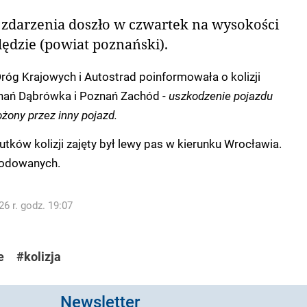
zdarzenia doszło w czwartek na wysokości
ędzie (powiat poznański).
róg Krajowych i Autostrad poinformowała o kolizji
nań Dąbrówka i Poznań Zachód -
uszkodzenie pojazdu
żony przez inny pojazd.
tków kolizji zajęty był lewy pas w kierunku Wrocławia.
kodowanych.
6 r. godz. 19:07
e
#kolizja
Newsletter