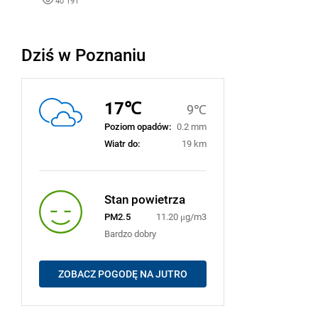
40 191
Dziś w Poznaniu
17℃
9℃
Poziom opadów:
0.2 mm
Wiatr do:
19 km
Stan powietrza
PM2.5
11.20 μg/m3
Bardzo dobry
ZOBACZ POGODĘ NA JUTRO