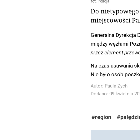
fot. Policja
Do nietypowego 
miejscowości Pal
Generalna Dyrekcja D
między węzłami Poz
przez element przewo
Na czas usuwania sku
Nie było osób posz
Autor:
Paula Zych
Dodano: 09 kwietnia 202
#region
#palędzi