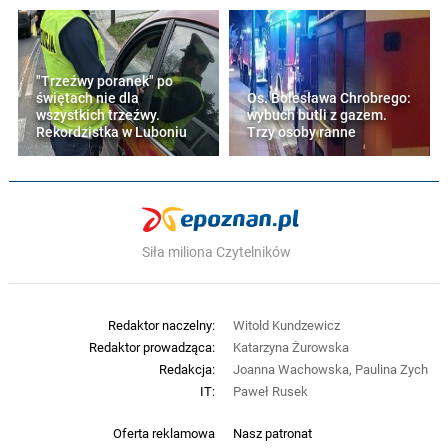
"Trzeźwy poranek" po
świętach nie dla
Os. Bolesława Chrobrego:
wszystkich trzeźwy.
wybuch butli z gazem.
Rekordzistka w Luboniu
Trzy osoby ranne
Siła miliona Czytelników
Redaktor naczelny:
Witold Kundzewicz
Redaktor prowadząca:
Katarzyna Żurowska
Redakcja:
Joanna Wachowska, Paulina Zych
IT:
Paweł Rusek
Oferta reklamowa
Nasz patronat