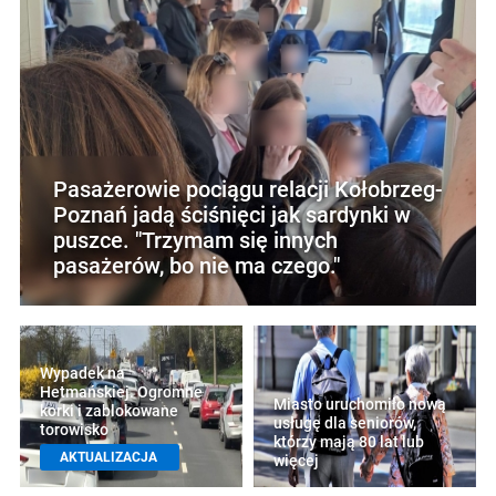
Pasażerowie pociągu relacji Kołobrzeg-
Poznań jadą ściśnięci jak sardynki w
puszce. "Trzymam się innych
pasażerów, bo nie ma czego."
Wypadek na
Hetmańskiej. Ogromne
Miasto uruchomiło nową
korki i zablokowane
usługę dla seniorów,
torowisko
którzy mają 80 lat lub
AKTUALIZACJA
więcej