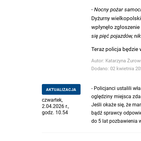
- Nocny pożar samoch
Dyżurny wielkopolski
wpłynęło zgłoszenie
się pięć pojazdów, nik
Teraz policja będzie
Autor:
Katarzyna Żurow
Dodano: 02 kwietnia 202
- Policjanci ustalili w
AKTUALIZACJA
oględziny miejsca zdar
czwartek,
Jeśli okaże się, że 
2.04.2026 r.,
godz. 10.54
bądź sprawcy odpowied
do 5 lat pozbawienia 