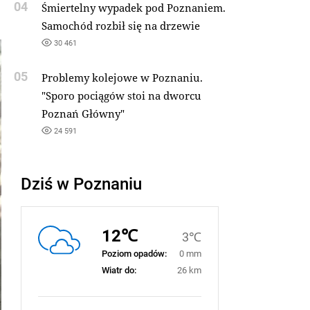
04
Śmiertelny wypadek pod Poznaniem.
Samochód rozbił się na drzewie
30 461
05
Problemy kolejowe w Poznaniu.
"Sporo pociągów stoi na dworcu
Poznań Główny"
24 591
Dziś w Poznaniu
12℃
3℃
Poziom opadów:
0 mm
Wiatr do:
26 km