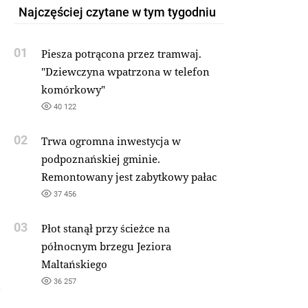
Najczęściej czytane w tym tygodniu
01
Piesza potrącona przez tramwaj.
"Dziewczyna wpatrzona w telefon
komórkowy"
40 122
02
Trwa ogromna inwestycja w
podpoznańskiej gminie.
Remontowany jest zabytkowy pałac
37 456
03
Płot stanął przy ścieżce na
północnym brzegu Jeziora
Maltańskiego
36 257