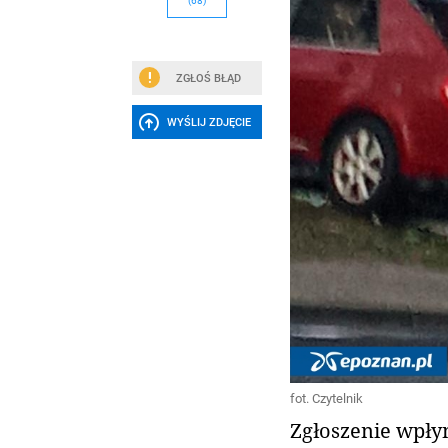
(68)
ZGŁOŚ BŁĄD
WYŚLIJ ZDJĘCIE
fot. Czytelnik
Zgłoszenie wpłyn