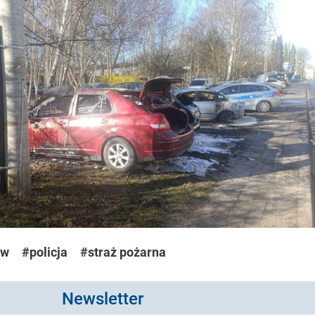
ów
#policja
#straż pożarna
Newsletter