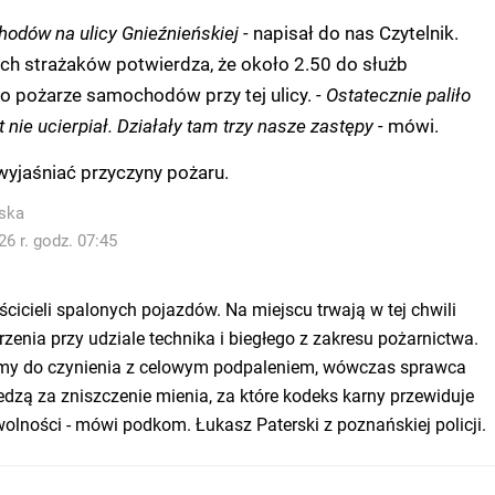
odów na ulicy Gnieźnieńskiej -
napisał do nas Czytelnik.
ch strażaków potwierdza, że około 2.50 do służb
 o pożarze samochodów przy tej ulicy.
- Ostatecznie paliło
t nie ucierpiał. Działały tam trzy nasze zastępy -
mówi.
 wyjaśniać przyczyny pożaru.
ska
6 r. godz. 07:45
łaścicieli spalonych pojazdów. Na miejscu trwają w tej chwili
zenia przy udziale technika i biegłego z zakresu pożarnictwa.
mamy do czynienia z celowym podpaleniem, wówczas sprawca
zą za zniszczenie mienia, za które kodeks karny przewiduje
wolności - mówi podkom. Łukasz Paterski z poznańskiej policji.